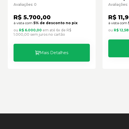
Caterpillar Cód:1956344 -
Paralel
Avaliações: 0
Avaliações:
Paralelo
R$ 5.700,00
R$ 11,
à vista com
5% de desconto no pix
à vista com
ou
R$ 6.000,00
em até 6x de R$
ou
R$ 12,58
1.000,00 sem juros no cartão
Mais Detalhes