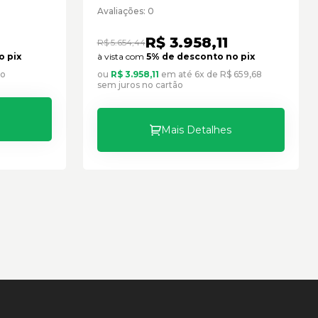
15 -
Caterpillar Cód:1956344 -
Avaliações: 0
Seminovo
R$ 3.958,11
R$ 5.654,44
o pix
à vista com
5% de desconto no pix
ão
ou
R$ 3.958,11
em até 6x de R$ 659,68
sem juros no cartão
Mais Detalhes