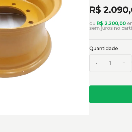
R$ 2.090
ou
R$ 2.200,00
em
sem juros no cart
Quantidade
-
+