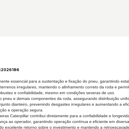
d:2026186
nente essencial para a sustentação e fixação do pneu, garantindo est
errenos irregulares, mantendo o alinhamento correto da roda e permi
robustez e confiabilidade, mesmo em condições severas de uso.
 o pneu e demais componentes da roda, assegurando distribuição unifo
njunto dianteiro, prevenindo desgastes irregulares e aumentando a efi
alação e operação segura.
iras Caterpillar contribui diretamente para a confiabilidade e longe
ça ao operador, garantindo operação contínua e eficiente em divers
do excelente retorno sobre o investimento e mantendo a retroescavad