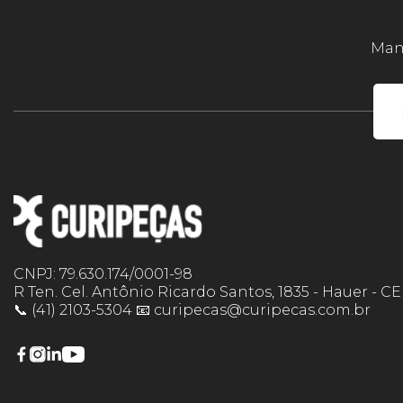
Mant
CNPJ: 79.630.174/0001-98
R Ten. Cel. Antônio Ricardo Santos, 1835 - Hauer - C
📞 (41) 2103-5304 📧 curipecas@curipecas.com.br