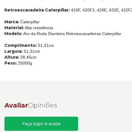
Retroescavadeira Caterpillar:
416F, 420F2, 428E, 432E, 432F
Marca:
Caterpillar
Material:
Alta resistência
Modelo:
Aro da Roda Dianteira Retroescavadeiras Caterpillar
Comprimento:
51,31cm
Largura:
51,31cm
Altura:
28,45cm
Peso:
25000g
Avaliar
Opiniões
Faça login e avalie