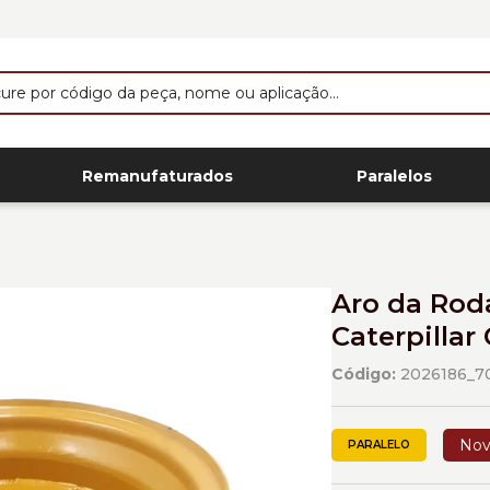
Remanufaturados
Paralelos
Aro da Rod
Caterpillar
Código:
2026186_7
No
PARALELO