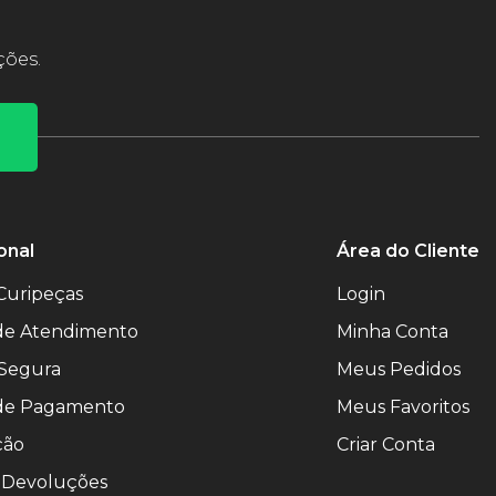
ções.
onal
Área do Cliente
Curipeças
Login
 de Atendimento
Minha Conta
Segura
Meus Pedidos
de Pagamento
Meus Favoritos
ção
Criar Conta
 Devoluções