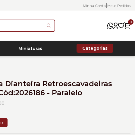
|
Minha Conta
Meus Pedidos
0
Categorias
Miniaturas
a Dianteira Retroescavadeiras
 Cód:2026186 - Paralelo
00
vo