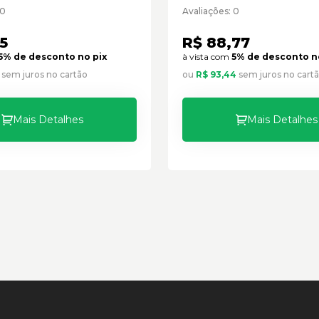
o
Caterpillar Cód:9W99
 0
Avaliações: 0
Paralelo
95
R$ 88,77
5% de desconto no pix
à vista com
5% de desconto n
sem juros no cartão
ou
R$ 93,44
sem juros no cart
Mais Detalhes
Mais Detalhes