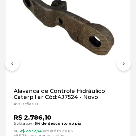
Carregadeiras de Rodas Caterpillar:
Alavanca de Controle Hidráulico
Marca:
Caterpillar Cód:4J7524 - Novo
Material:
Avaliações: 0
Modelo:
R$ 2.786,10
Comprimento:
à vista com
5% de desconto no pix
Largura:
ou
R$ 2.932,74
em até 6x de R$
Altura:
488,79 sem juros no cartão