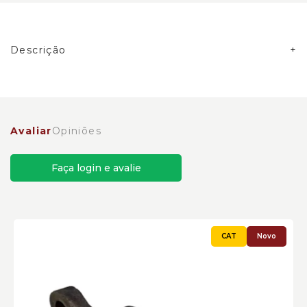
Descrição
Bucha de Aço da Alavanca de Inclinação Caterpillar
Cód:2274340 - Novo
Avaliar
Opiniões
Faça login e avalie
Novo