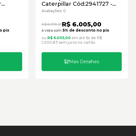
r
Caterpillar Cód:2941727 -
novo
Seminovo
Avaliações: 0
R$ 6.005,00
R$ 8.578,57
o pix
à vista com
5% de desconto no pix
ou
R$ 6.005,00
em até 6x de R$
1.000,83 sem juros no cartão
Mais Detalhes