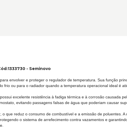
Cód:1333730 - Seminovo
ara envolver e proteger o regulador de temperatura. Sua função princi
o frio ou para o radiador quando a temperatura operacional ideal é at
 possui excelente resistência à fadiga térmica e à corrosão causada pel
rmostato, evitando passagens falsas de água que poderiam causar sup
, o que reduz o consumo de combustível e a emissão de poluentes. A uti
l, protegendo o sistema de arrefecimento contra vazamentos e garanti
e.