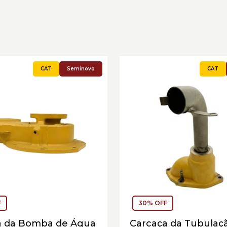
Seminovo
F
30% OFF
a da Bomba de Água
Carcaça da Tubulaç