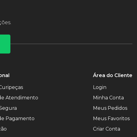
ções.
onal
Área do Cliente
Curipeças
Login
 de Atendimento
Minha Conta
Segura
Meus Pedidos
de Pagamento
Meus Favoritos
ção
Criar Conta