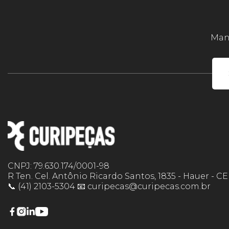
Mant
CNPJ: 79.630.174/0001-98
R Ten. Cel. Antônio Ricardo Santos, 1835 - Hauer - C
📞 (41) 2103-5304 📧 curipecas@curipecas.com.br