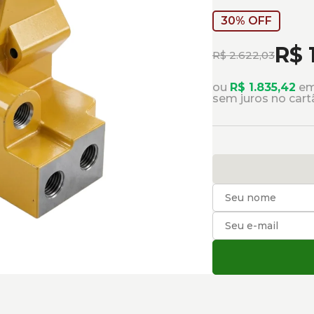
30% OFF
R$ 
R$ 2.622,03
ou
R$ 1.835,42
em
sem juros no cart