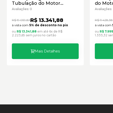
Tubulação do Motor
do Moto
Caterpillar Cód:1508002 -
Cód:5S1
Avaliações: 0
Avaliações:
Seminovo
R$ 13.341,88
R$ 19.059,83
R$ 11.428,38
à vista com
5% de desconto no pix
à vista com
ou
R$ 13.341,88
em até 6x de R$
ou
R$ 7.99
2.223,65 sem juros no cartão
1.333,32 se
Mais Detalhes