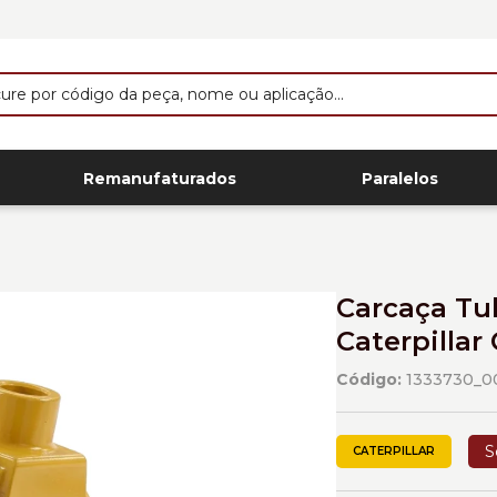
Remanufaturados
Paralelos
Carcaça Tu
Caterpillar
Código:
1333730_0
S
CATERPILLAR