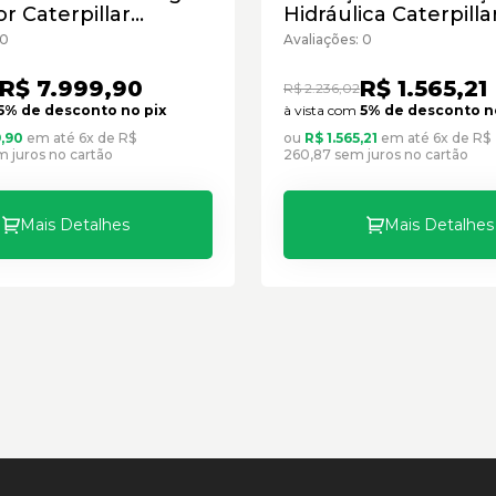
r Caterpillar
Hidráulica Caterpilla
215 - Seminovo
Cód:4506468 - Semi
 0
Avaliações: 0
R$ 7.999,90
R$ 1.565,21
R$ 2.236,02
5% de desconto no pix
à vista com
5% de desconto n
9,90
em até 6x de R$
ou
R$ 1.565,21
em até 6x de R$
m juros no cartão
260,87 sem juros no cartão
Mais Detalhes
Mais Detalhes