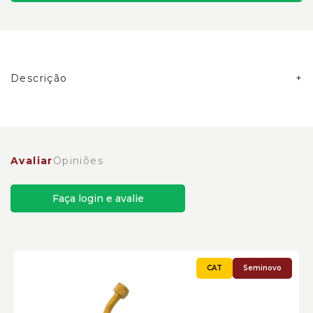
Descrição
Tubo do Farol Motoniveladoras Caterpillar Cód:5T9313
Avaliar
Opiniões
Faça login e avalie
Seminovo