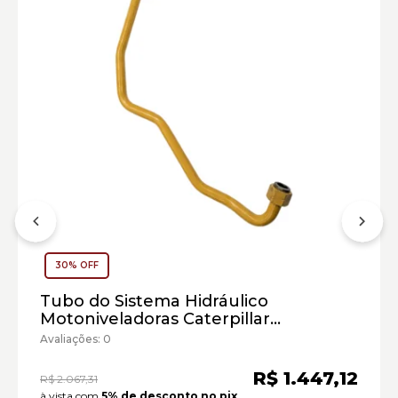
30% OFF
Motoniveladora Caterpillar:
Tubo do Sistema Hidráulico
Motoniveladoras Caterpillar
Marca:
Cód:2978332 - Seminovo
Avaliações: 0
Material:
Modelo:
R$ 1.447,12
R$ 2.067,31
à vista com
5% de desconto no pix