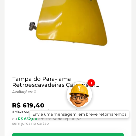
Tampa do Para-lama
1
Retroescavadeiras Caterpillar
Cód:3949510 - Paralelo
Avaliações: 0
R$ 619,40
à vista com
5% de desconto no pix
Envie uma mensagem; em breve retornaremos
ou
R$ 652,00
em até 6x de R$ 108,67
sem juros no cartão