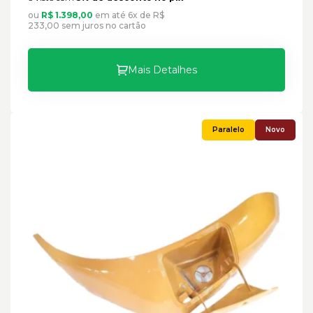
ou
R$ 1.398,00
em até 6x de R$
233,00 sem juros no cartão
Mais Detalhes
Novo