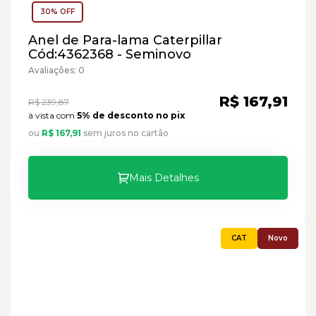
30% OFF
Anel de Para-lama Caterpillar
Cód:4362368 - Seminovo
Avaliações: 0
R$ 167,91
R$ 239,87
à vista com
5% de desconto no pix
ou
R$ 167,91
sem juros no cartão
Mais Detalhes
Novo