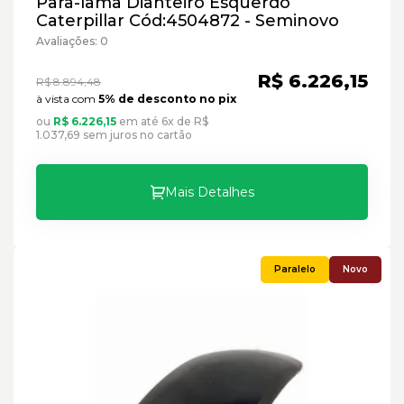
Para-lama Dianteiro Esquerdo
Caterpillar Cód:4504872 - Seminovo
Avaliações: 0
R$ 6.226,15
R$ 8.894,48
à vista com
5% de desconto no pix
ou
R$ 6.226,15
em até 6x de R$
1.037,69 sem juros no cartão
Mais Detalhes
Novo