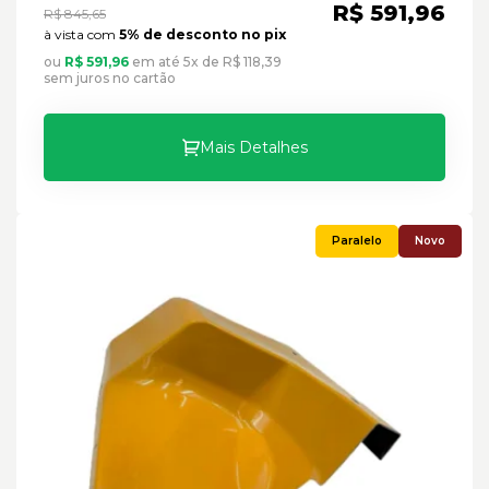
R$ 591,96
R$ 845,65
à vista com
5% de desconto no pix
ou
R$ 591,96
em até 5x de R$ 118,39
sem juros no cartão
Mais Detalhes
Novo