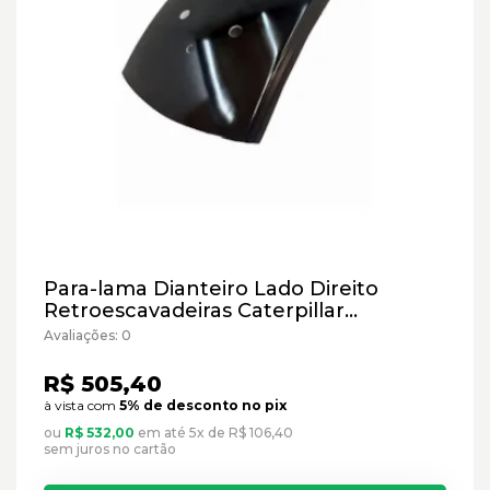
Para-lama Dianteiro Lado Direito
Retroescavadeiras Caterpillar
Cód:4643253 - Paralelo
Avaliações: 0
R$ 505,40
à vista com
5% de desconto no pix
ou
R$ 532,00
em até 5x de R$ 106,40
sem juros no cartão