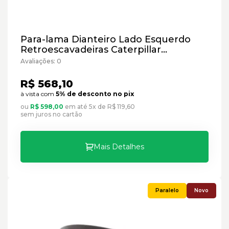
Para-lama Dianteiro Lado Esquerdo
Retroescavadeiras Caterpillar
Cód:4643254 - Paralelo
Avaliações: 0
R$ 568,10
à vista com
5% de desconto no pix
ou
R$ 598,00
em até 5x de R$ 119,60
sem juros no cartão
Mais Detalhes
Novo