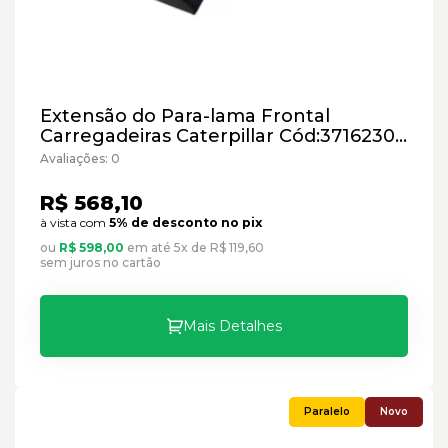
Extensão do Para-lama Frontal
Carregadeiras Caterpillar Cód:3716230 -
Paralelo
Avaliações: 0
R$ 568,10
à vista com
5% de desconto no pix
ou
R$ 598,00
em até 5x de R$ 119,60
sem juros no cartão
Mais Detalhes
Novo