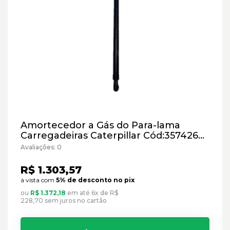
Amortecedor a Gás do Para-lama
Carregadeiras Caterpillar Cód:3574260
- Novo
Avaliações: 0
R$ 1.303,57
à vista com
5% de desconto no pix
ou
R$ 1.372,18
em até 6x de R$
228,70 sem juros no cartão