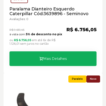
Paralama Dianteiro Esquerdo
Caterpillar Cód:3639896 - Seminovo
Avaliações: 0
R$ 6.756,05
R$ 9.651,45
à vista com
5% de desconto no pix
ou
R$ 6.756,05
em até 6x de R$
1.126,01 sem juros no cartão
Mais Detalhes
Novo