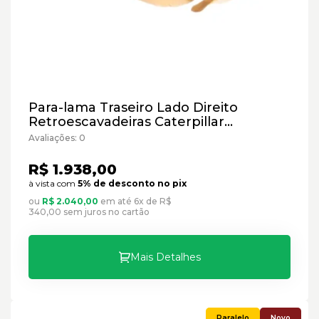
Para-lama Traseiro Lado Direito
Retroescavadeiras Caterpillar
Cód:2131881 - Paralelo
Avaliações: 0
R$ 1.938,00
à vista com
5% de desconto no pix
ou
R$ 2.040,00
em até 6x de R$
340,00 sem juros no cartão
Mais Detalhes
Novo