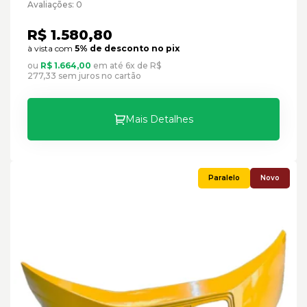
Cód:2113783 - Paralelo
Avaliações: 0
R$ 1.580,80
à vista com
5% de desconto no pix
ou
R$ 1.664,00
em até 6x de R$
277,33 sem juros no cartão
Mais Detalhes
Novo