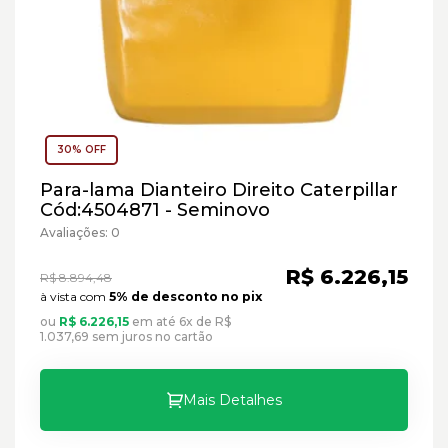
30% OFF
Para-lama Dianteiro Direito Caterpillar
Cód:4504871 - Seminovo
Avaliações: 0
R$ 6.226,15
R$ 8.894,48
à vista com
5% de desconto no pix
ou
R$ 6.226,15
em até 6x de R$
1.037,69 sem juros no cartão
Mais Detalhes