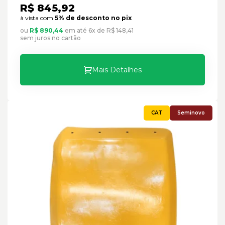
R$ 845,92
à vista com
5% de desconto no pix
ou
R$ 890,44
em até 6x de R$ 148,41
sem juros no cartão
Mais Detalhes
Seminovo