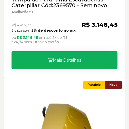
Caterpillar Cód:2369570 - Seminovo
Avaliações: 0
R$ 3.148,45
R$ 4.497,78
à vista com
5% de desconto no pix
ou
R$ 3.148,45
em até 6x de R$
524,74 sem juros no cartão
Mais Detalhes
Novo