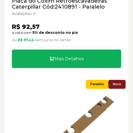
Placa do Coxim Retroescavadeiras
Caterpillar Cód:2410891 - Paralelo
Avaliações: 0
R$ 92,57
à vista com
5% de desconto no pix
ou
R$ 97,44
sem juros no cartão
Mais Detalhes
Novo