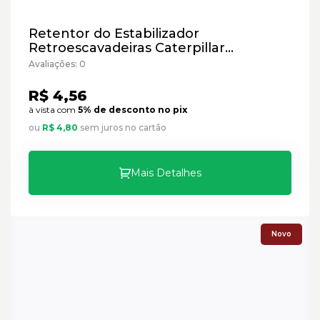
Retentor do Estabilizador
Retroescavadeiras Caterpillar
Cód:6V3213 - Paralelo
Avaliações: 0
R$ 4,56
à vista com
5% de desconto no pix
ou
R$ 4,80
sem juros no cartão
Mais Detalhes
Novo