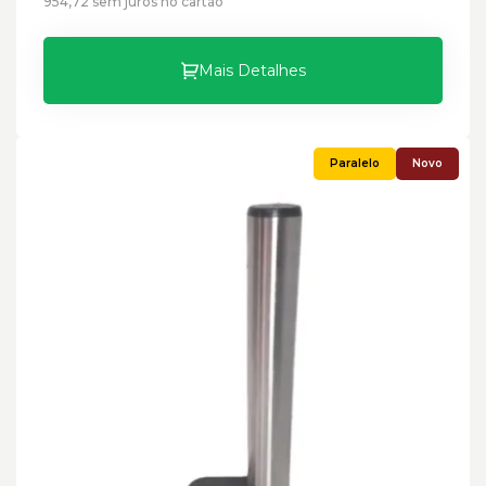
954,72 sem juros no cartão
Mais Detalhes
Novo