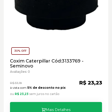
30% OFF
Coxim Caterpillar Cód:3133769 -
Seminovo
Avaliações: 0
R$ 23,23
R$ 33,18
à vista com
5% de desconto no pix
ou
R$ 23,23
sem juros no cartão
Mais Detalhes