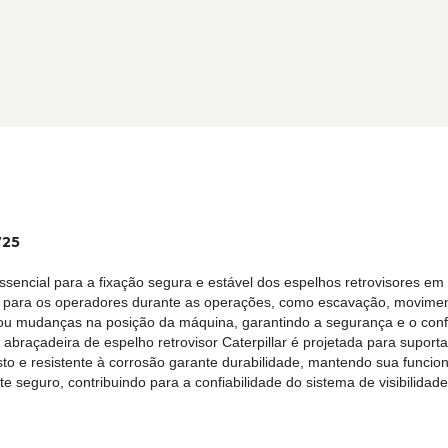
725
ssencial para a fixação segura e estável dos espelhos retrovisores e
 para os operadores durante as operações, como escavação, moviment
ou mudanças na posição da máquina, garantindo a segurança e o conf
 abraçadeira de espelho retrovisor Caterpillar é projetada para supor
sto e resistente à corrosão garante durabilidade, mantendo sua funci
juste seguro, contribuindo para a confiabilidade do sistema de visibili