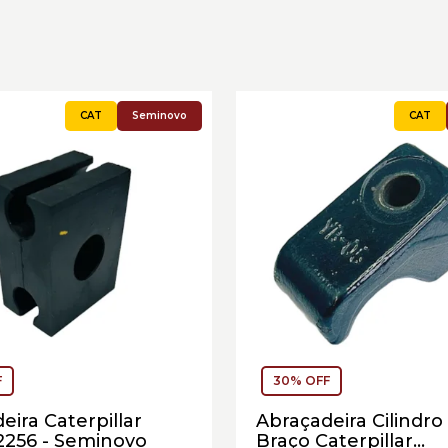
Seminovo
F
30% OFF
eira Caterpillar
Abraçadeira Cilindro
2256 - Seminovo
Braço Caterpillar