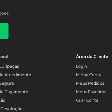
ções.
onal
Área do Cliente
Curipeças
Login
 de Atendimento
Minha Conta
Segura
Meus Pedidos
de Pagamento
Meus Favoritos
ção
Criar Conta
 Devoluções