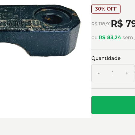
30% OFF
R$ 7
R$ 118,91
ou
R$ 83,24
sem j
Quantidade
-
+