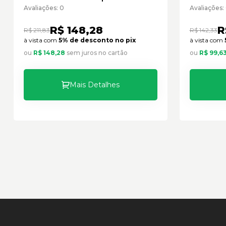
Cód:1087550 - Seminovo
Avaliações: 0
Avaliações:
R$ 148,28
R
R$ 211,83
R$ 142,33
à vista com
5% de desconto no pix
à vista com
ou
R$ 148,28
sem juros no cartão
ou
R$ 99,6
Mais Detalhes