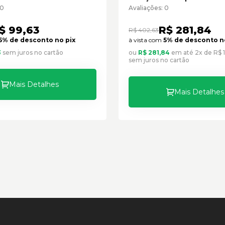
Cód:3852967 - Semi
 0
Avaliações: 0
$ 99,63
R$ 281,84
R$ 402,63
5% de desconto no pix
à vista com
5% de desconto n
3
sem juros no cartão
ou
R$ 281,84
em até 2x de R$ 
sem juros no cartão
Mais Detalhes
Mais Detalhes