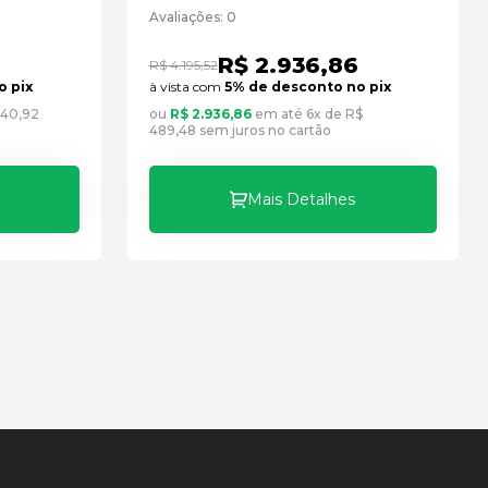
novo
Caterpillar Cód:3725858 -
Avaliações: 0
Seminovo
R$ 2.936,86
R$ 4.195,52
o pix
à vista com
5% de desconto no pix
140,92
ou
R$ 2.936,86
em até 6x de R$
489,48 sem juros no cartão
Mais Detalhes