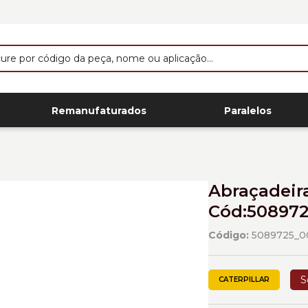
Remanufaturados
Paralelos
Abraçadeira
Cód:508972
Código:
5089725_0
S
CATERPILLAR