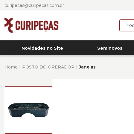
curipecas@curipecas.com.br
Novidades no Site
Seminovos
Home
POSTO DO OPERADOR
Janelas