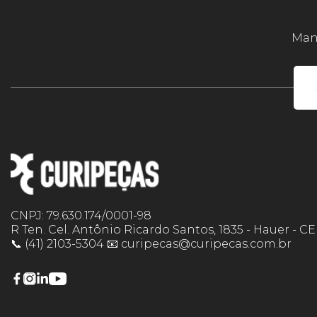
Mant
CNPJ: 79.630.174/0001-98
R Ten. Cel. Antônio Ricardo Santos, 1835 - Hauer - C
📞 (41) 2103-5304 📧 curipecas@curipecas.com.br