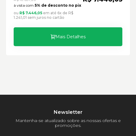
Peso:
à vista com
5% de desconto no pix
ou
R$ 7.446,05
em até 6x de R$
1.241,01 sem juros no cartão
Mais Detalhes
Newsletter
Mantenha-se atualizado sobre as nossas ofertas e
promoções.