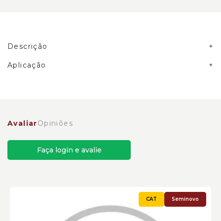
Descrição
Acoplamento da Transmissão Caterpillar Cód:7G6061
Aplicação
Avaliar
Opiniões
Faça login e avalie
Seminovo