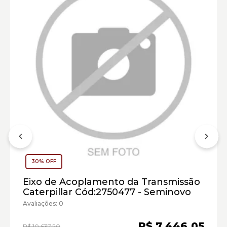
Trator de Esteiras Caterpillar:
Carregadeira de Rodas Caterpillar:
Marca:
30% OFF
Material:
Modelo:
Eixo de Acoplamento da Transmissão
Caterpillar Cód:2750477 - Seminovo
Comprimento:
Avaliações: 0
Largura:
Altura:
R$ 7.446,05
R$ 10.637,20