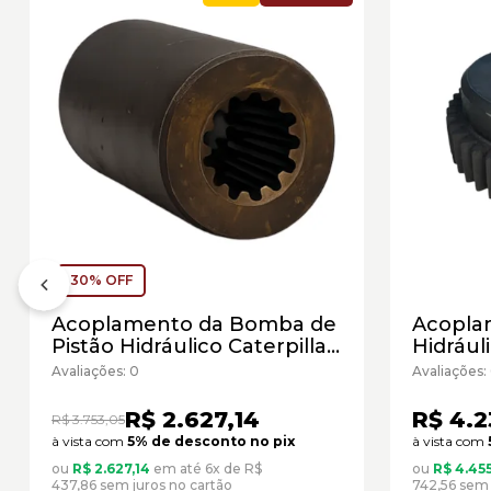
30% OFF
Acoplamento da Bomba de
Acopla
Pistão Hidráulico Caterpillar
Hidráuli
Cód:2631372 - Seminovo
Cód:38
Avaliações: 0
Avaliações:
R$ 2.627,14
R$ 4.2
R$ 3.753,05
à vista com
5% de desconto no pix
à vista com
ou
R$ 2.627,14
em até 6x de R$
ou
R$ 4.45
437,86 sem juros no cartão
742,56 sem 