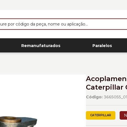
Remanufaturados
Paralelos
Acoplament
Caterpillar
Código:
3665055_0
N
CATERPILLAR