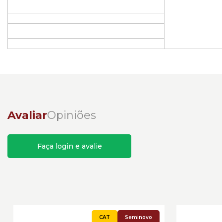
Avaliar
Opiniões
Faça login e avalie
Seminovo