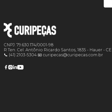
CNPJ: 79.630.174/0001-98
R Ten. Cel. Antônio Ricardo Santos, 1835 - Hauer - C
📞 (41) 2103-5304 📧 curipecas@curipecas.com.br