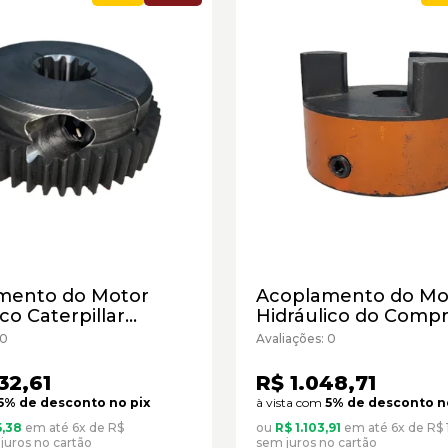
mento do Motor
Acoplamento do Mo
co Caterpillar
Hidráulico do Comp
5-2754
de Ar Caterpillar
 0
Avaliações: 0
Cód:1555424 - Novo
32,61
R$ 1.048,71
5% de desconto no pix
à vista com
5% de desconto n
5,38
em até 6x de R$
ou
R$ 1.103,91
em até 6x de R$ 
juros no cartão
sem juros no cartão