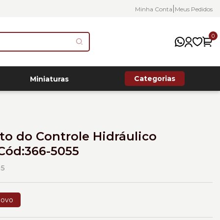
|
Minha Conta
Meus Pedidos
0
Categorias
Miniaturas
o do Controle Hidráulico
 Cód:366-5055
15
ovo