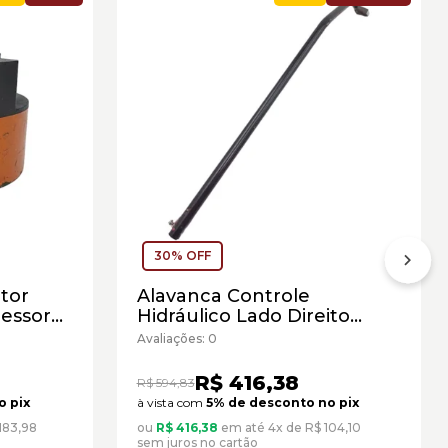
30% OFF
tor
Alavanca Controle
ressor
Hidráulico Lado Direito
Escavadeiras Caterpillar
Avaliações: 0
Cód:1709498 - Seminovo
R$ 416,38
R$ 594,83
o pix
à vista com
5% de desconto no pix
183,98
ou
R$ 416,38
em até 4x de R$ 104,10
sem juros no cartão