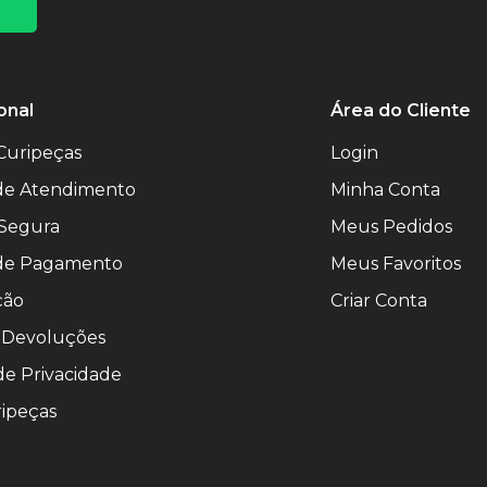
onal
Área do Cliente
Curipeças
Login
 de Atendimento
Minha Conta
Segura
Meus Pedidos
de Pagamento
Meus Favoritos
ção
Criar Conta
 Devoluções
 de Privacidade
ipeças