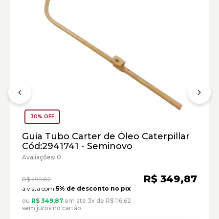
Motor:
30% OFF
Carregadeira de Rodas Caterpillar:
Guia Tubo Carter de Óleo Caterpillar
Marca:
Cód:2941741 - Seminovo
Material:
Avaliações: 0
Modelo:
R$ 349,87
R$ 499,82
Comprimento:
à vista com
5% de desconto no pix
Largura:
ou
R$ 349,87
em até 3x de R$ 116,62
Altura:
sem juros no cartão
Peso: