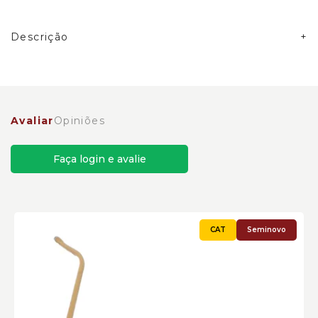
Descrição
Adaptador Tubo Ventilação do Carter Caterpillar
Cód:2354951
Avaliar
Opiniões
Faça login e avalie
Seminovo