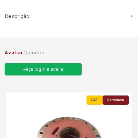
Descrição
Alojamento Eixo Carregadeiras Caterpillar
Cód:4706571
Avaliar
Opiniões
Faça login e avalie
Seminovo