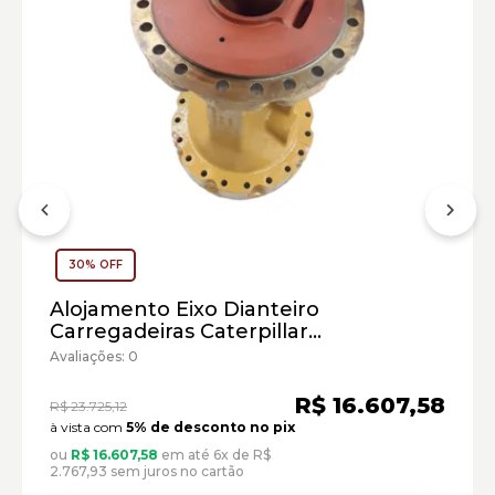
30% OFF
Alojamento Eixo Dianteiro
Carregadeira de Rodas Caterpillar:
Carregadeiras Caterpillar
Cód:3644383 - Seminovo
Avaliações: 0
Marca:
Material:
R$ 16.607,58
R$ 23.725,12
Modelo:
à vista com
5% de desconto no pix
ou
R$ 16.607,58
em até 6x de R$
Comprimento:
2.767,93 sem juros no cartão
Largura: