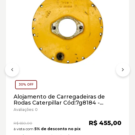
Carregadeira de Rodas Caterpillar:
30% OFF
Marca:
Material:
Alojamento de Carregadeiras de
Modelo:
Rodas Caterpillar Cód:7g8184 -
Seminovo
Avaliações: 0
Comprimento:
Largura:
R$ 455,00
R$ 650,00
Altura:
à vista com
5% de desconto no pix
Peso: