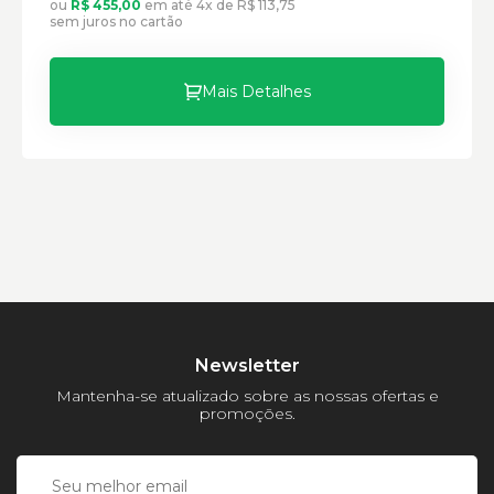
ou
R$ 455,00
em até 4x de R$ 113,75
sem juros no cartão
Mais Detalhes
Newsletter
Mantenha-se atualizado sobre as nossas ofertas e
promoções.