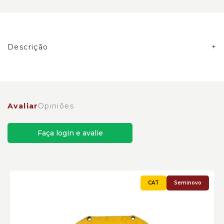
Descrição
Alojamento Gaiola Carregadeiras Caterpillar
Cód:9U9551
Avaliar
Opiniões
Faça login e avalie
Seminovo