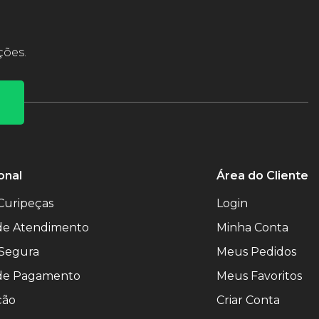
ções.
onal
Área do Cliente
Curipeças
Login
 de Atendimento
Minha Conta
Segura
Meus Pedidos
de Pagamento
Meus Favoritos
ção
Criar Conta