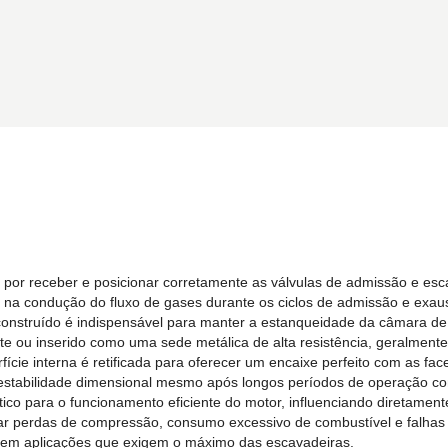
l por receber e posicionar corretamente as válvulas de admissão e es
 condução do fluxo de gases durante os ciclos de admissão e exaus
nstruído é indispensável para manter a estanqueidade da câmara de 
e ou inserido como uma sede metálica de alta resistência, geralmente 
ície interna é retificada para oferecer um encaixe perfeito com as face
 estabilidade dimensional mesmo após longos períodos de operação co
ico para o funcionamento eficiente do motor, influenciando diretament
itar perdas de compressão, consumo excessivo de combustível e falhas
de em aplicações que exigem o máximo das escavadeiras.