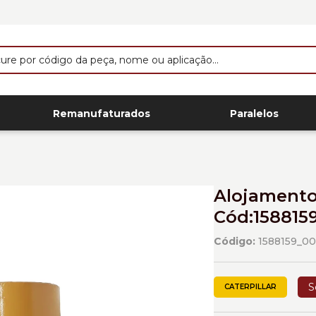
Remanufaturados
Paralelos
Alojamento 
Cód:158815
Código:
1588159_0
S
CATERPILLAR