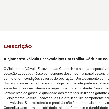
Descrição
Alojamento Válvula Escavadeiras Caterpillar Cód:1588159
O Alojamento Válvula Escavadeiras Caterpillar é a peça responsáve
vedação adequada. Esse componente desempenha papel essencial na
do motor em condições severas de operação. Um alojamento bem co
Usinado com extrema precisão, o alojamento é integrado ao cabeçot
elevadas, pressões intensas e impacto térmico constante. Sua superf
vazamentos de gases. A qualidade dos materiais utilizados garante
O Alojamento Válvula Escavadeiras Caterpillar é um componente crít
das válvulas. Sua resistência e precisão são fundamentais para ev
Caterpillar assegura confiabilidade, alta performance e durabilida