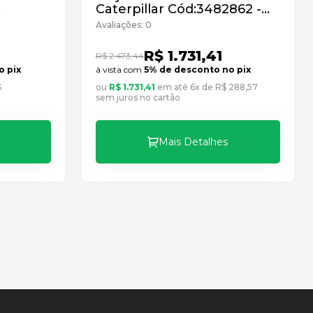
Caterpillar Cód:3482862 -
834 -
Seminovo
Avaliações: 0
R$ 1.731,41
R$ 2.473,44
o pix
à vista com
5% de desconto no pix
$
ou
R$ 1.731,41
em até 6x de R$ 288,57
sem juros no cartão
Mais Detalhes