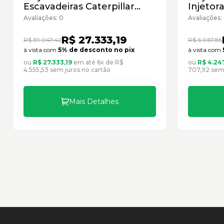
Escavadeiras Caterpillar
Injetor
Cód:3789535 - Seminovo
Caterpi
Avaliações: 0
Avaliações:
Semino
R$ 27.333,19
R$ 39.047,42
R$ 6.067,85
à vista com
5% de desconto no pix
à vista com
ou
R$ 27.333,19
em até 6x de R$
ou
R$ 4.24
4.555,53 sem juros no cartão
707,92 sem 
Mais Detalhes