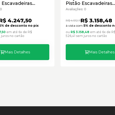
a Escavadeiras
Pistão Escavadeiras
llar Cód:1252922 -
Caterpillar Cód:2667
 0
Avaliações: 0
vo
Seminovo
R$ 4.247,50
R$ 3.158,48
R$ 4.512,11
5% de desconto no pix
à vista com
5% de desconto n
7,50
em até 6x de R$
ou
R$ 3.158,48
em até 6x de R
juros no cartão
526,41 sem juros no cartão
Mais Detalhes
Mais Detalhes