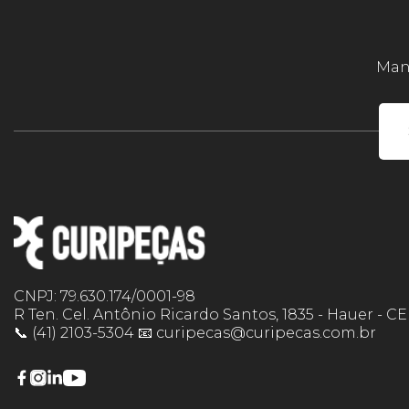
Mant
CNPJ: 79.630.174/0001-98
R Ten. Cel. Antônio Ricardo Santos, 1835 - Hauer - C
📞 (41) 2103-5304 📧 curipecas@curipecas.com.br