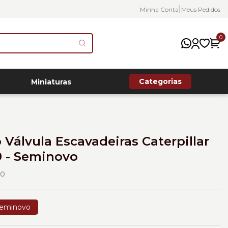
|
Minha Conta
Meus Pedidos
0
Categorias
Miniaturas
Válvula Escavadeiras Caterpillar
9 - Seminovo
00
eminovo