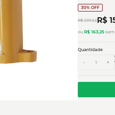
30% OFF
R$ 1
R$ 233,22
ou
R$ 163,25
sem 
Quantidade
-
+