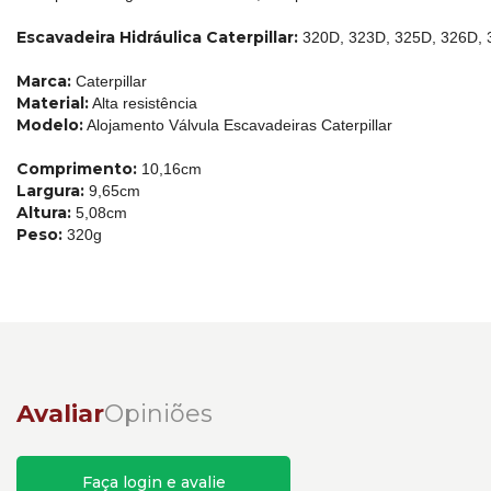
Escavadeira Hidráulica Caterpillar:
320D, 323D, 325D, 326D, 
Marca:
Caterpillar
Material:
Alta resistência
Modelo:
Alojamento Válvula Escavadeiras Caterpillar
Comprimento:
10,16cm
Largura:
9,65cm
Altura:
5,08cm
Peso:
320g
Avaliar
Opiniões
Faça login e avalie