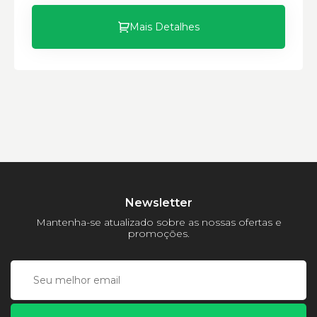
Material:
Modelo:
Mais Detalhes
Comprimento:
Largura:
Altura:
Newsletter
Mantenha-se atualizado sobre as nossas ofertas e
promoções.