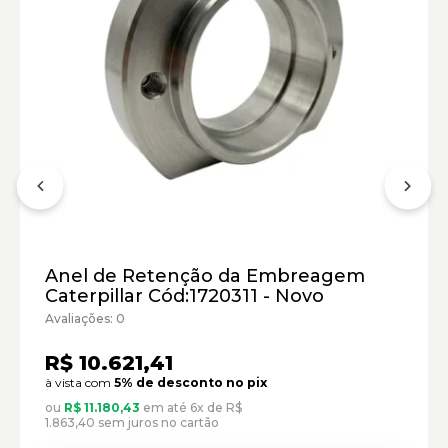
Anel de Retenção da Embreagem
Caterpillar Cód:1720311 - Novo
Avaliações: 0
R$ 10.621,41
à vista com
5% de desconto no pix
Manipulador Telescópico:
ou
R$ 11.180,43
em até 6x de R$
1.863,40 sem juros no cartão
Marca: