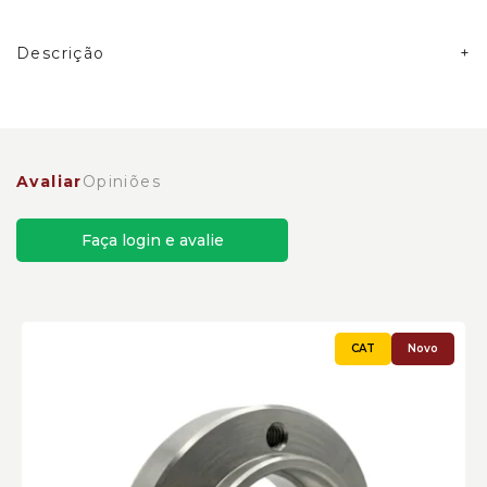
Descrição
Anel da Caixa de Embreagem Caterpillar Cód:8I3998 -
Novo
Avaliar
Opiniões
Faça login e avalie
Novo