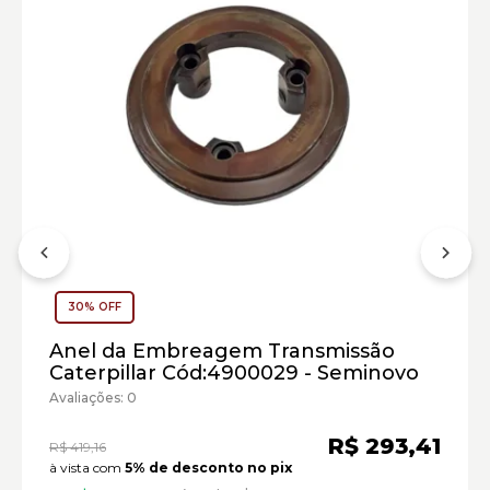
Escavadeira de Rodas Caterpillar:
30% OFF
Marca:
Material:
Anel da Embreagem Transmissão
Modelo:
Caterpillar Cód:4900029 - Seminovo
Avaliações: 0
Comprimento:
Largura:
R$ 293,41
R$ 419,16
Altura:
à vista com
5% de desconto no pix
Peso: