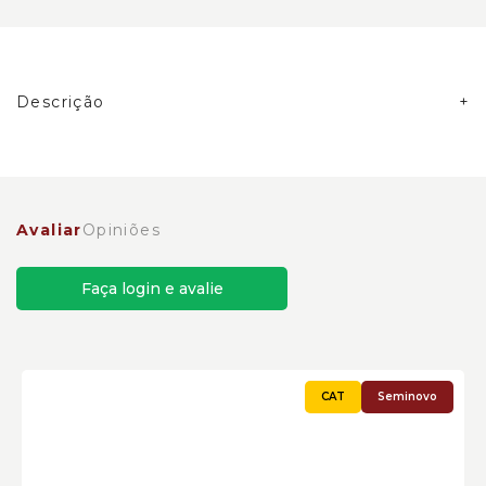
Descrição
Anel da Transmissão Escavadeiras Caterpillar
Cód:2384691
Avaliar
Opiniões
Faça login e avalie
Seminovo