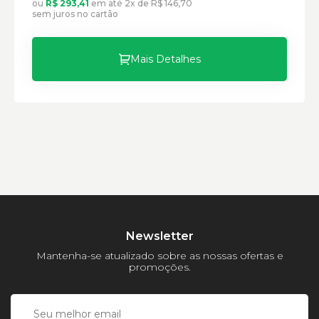
ou
R$ 293,41
em até 2x de R$ 146,70
sem juros no cartão
Mais Detalhes
Newsletter
Mantenha-se atualizado sobre as nossas ofertas e
promoções.