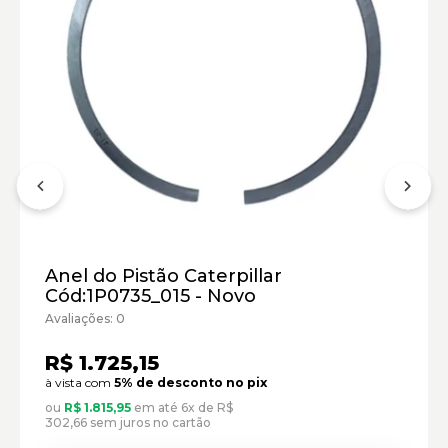
Motor Marítimo Caterpillar:
Marca:
Material:
Modelo:
Comprimento:
Largura:
Altura:
Peso:
Anel do Pistão Caterpillar
Cód:1P0735_015 - Novo
Avaliações: 0
R$ 1.725,15
à vista com
5% de desconto no pix
ou
R$ 1.815,95
em até 6x de R$
302,66 sem juros no cartão