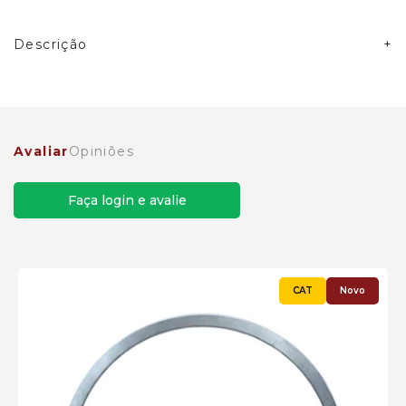
Descrição
Anel de Pistão Caterpillar Cód:1371574 - Novo
Avaliar
Opiniões
Faça login e avalie
Novo