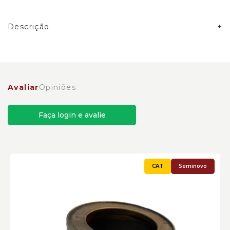
Descrição
Anel de Retenção Escavadeiras Caterpillar
Cód:0950946
Avaliar
Opiniões
Faça login e avalie
Seminovo