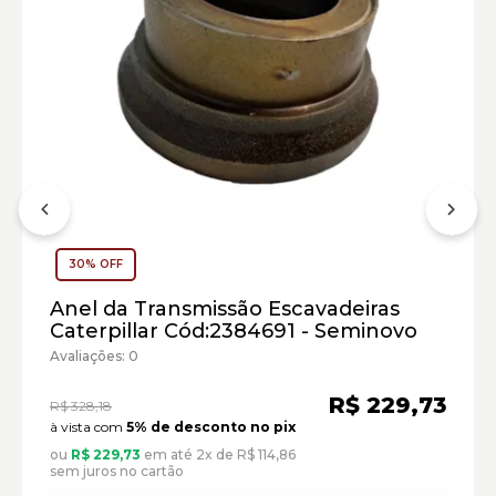
30% OFF
Anel da Transmissão Escavadeiras
Caterpillar Cód:2384691 - Seminovo
Escavadeira Hidráulica Caterpillar:
Avaliações: 0
Marca:
R$ 229,73
R$ 328,18
Material:
à vista com
5% de desconto no pix
Modelo:
ou
R$ 229,73
em até 2x de R$ 114,86
sem juros no cartão
Comprimento: