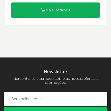
Largura:
Altura:
Mais Detalhes
Peso:
Newsletter
Mantenha-se atualizado sobre as nossas ofertas e
promoções.