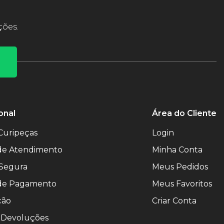
ções.
onal
Área do Cliente
Curipeças
Login
 de Atendimento
Minha Conta
Segura
Meus Pedidos
de Pagamento
Meus Favoritos
ção
Criar Conta
 Devoluções