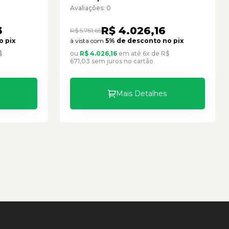
Seminovo
Avaliações: 0
3
R$ 4.026,16
R$ 5.751,65
o pix
à vista com
5% de desconto no pix
$
ou
R$ 4.026,16
em até 6x de R$
671,03 sem juros no cartão
Mais Detalhes