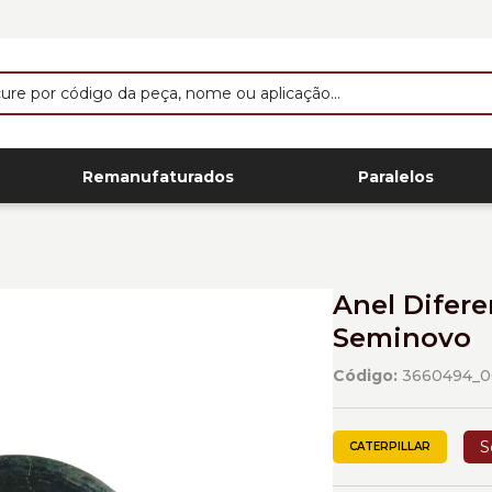
Remanufaturados
Paralelos
Anel Difere
Seminovo
Código:
3660494_0
S
CATERPILLAR