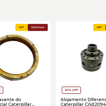
Seminovo
F
30% OFF
avante do
Alojamento Diferenc
ial Caterpillar
Caterpillar Cód:2094