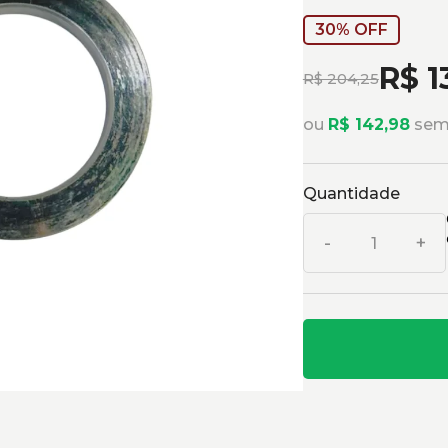
30% OFF
R$ 1
R$ 204,25
ou
R$ 142,98
sem 
Quantidade
-
+