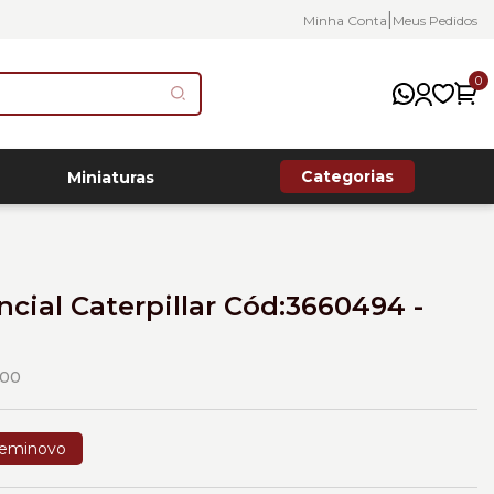
|
Minha Conta
Meus Pedidos
0
Categorias
Miniaturas
ncial Caterpillar Cód:3660494 -
00
eminovo