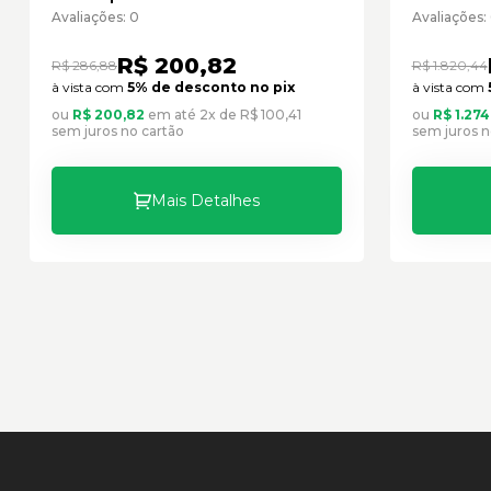
Seminovo
Cód:25
Avaliações: 0
Avaliações:
R$ 200,82
R$ 286,88
R$ 1.820,44
à vista com
5% de desconto no pix
à vista com
ou
R$ 200,82
em até 2x de R$ 100,41
ou
R$ 1.274
sem juros no cartão
sem juros n
Mais Detalhes