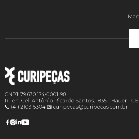
Mant
CNPJ: 79.630.174/0001-98
R Ten. Cel. Antônio Ricardo Santos, 1835 - Hauer - C
📞 (41) 2103-5304 📧 curipecas@curipecas.com.br