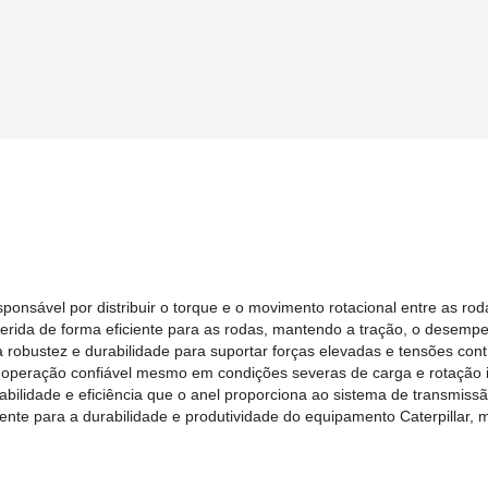
sponsável por distribuir o torque e o movimento rotacional entre as ro
nsferida de forma eficiente para as rodas, mantendo a tração, o dese
bina robustez e durabilidade para suportar forças elevadas e tensões
ndo operação confiável mesmo em condições severas de carga e rotação 
fiabilidade e eficiência que o anel proporciona ao sistema de transmis
nte para a durabilidade e produtividade do equipamento Caterpillar,