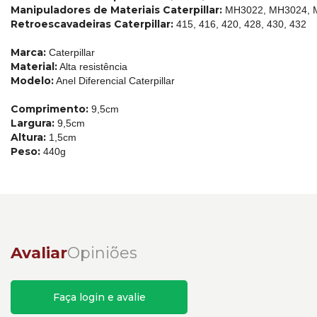
Manipuladores de Materiais Caterpillar:
MH3022, MH3024, 
Retroescavadeiras Caterpillar:
415, 416, 420, 428, 430, 432
Marca:
Caterpillar
Material:
Alta resistência
Modelo:
Anel Diferencial Caterpillar
Comprimento:
9,5cm
Largura:
9,5cm
Altura:
1,5cm
Peso:
440g
Avaliar
Opiniões
Faça login e avalie