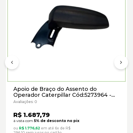
Apoio de Braço do Assento do
Operador Caterpillar Cód:5273964 -
Novo
Avaliações: 0
Carregadeiras de Rodas Caterpillar:
R$ 1.687,79
Motoniveladoras Caterpillar:
à vista com
5% de desconto no pix
ou
R$ 1.776,62
em até 6x de R$
Marca:
296,10 sem juros no cartão