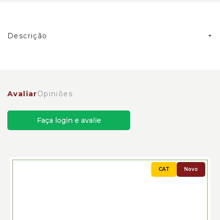
Descrição
Apoio de Braço do Assento do Operador Caterpillar
Cód:8Y4200 - Novo
Avaliar
Opiniões
Faça login e avalie
Novo