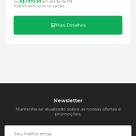
ou
R$ 1.970,93
em até 6x de R$
Comprimento:
328,49 sem juros no cartão
Largura:
Altura:
Peso:
Mais Detalhes
Newsletter
Mantenha-se atualizado sobre as nossas ofertas e
promoções.