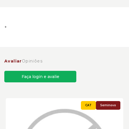
Armação da Torre de Oscilação Caterpillar
Cód:3410597 - Seminovo
Avaliar
Opiniões
Faça login e avalie
Seminovo