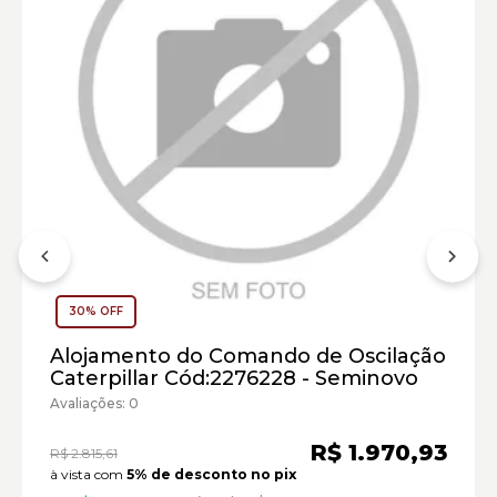
30% OFF
Alojamento do Comando de Oscilação
Retroescavadeiras Caterpillar:
Caterpillar Cód:2276228 - Seminovo
Avaliações: 0
Marca:
Material:
R$ 1.970,93
R$ 2.815,61
Modelo:
à vista com
5% de desconto no pix