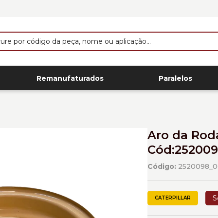
Remanufaturados
Paralelos
Aro da Roda
Cód:252009
Código:
2520098_0
S
CATERPILLAR