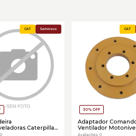
Seminovo
F
30% OFF
eira
Adaptador Comand
eladoras Caterpillar
Ventilador Motonive
3519 - Seminovo
Caterpillar Cód:1940
 0
Avaliações: 0