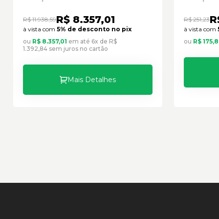
R$ 8.357,01
R
R$ 11.938,59
R$ 251,23
à vista com
5% de desconto no pix
à vista com
ou
R$ 8.357,01
em até 6x de R$
ou
R$ 175,8
1.392,84 sem juros no cartão
Mais Detalhes