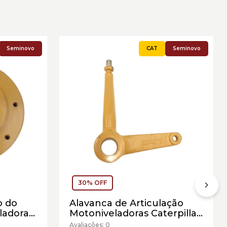
Seminovo
Seminovo
30% OFF
o do
Alavanca de Articulação
ladoras
Motoniveladoras Caterpillar
639 -
Cód:8D5634 - Seminovo
Avaliações: 0