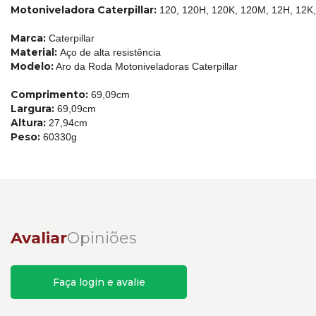
Motoniveladora Caterpillar:
120, 120H, 120K, 120M, 12H, 12K
Marca:
Caterpillar
Material:
Aço de alta resistência
Modelo:
Aro da Roda Motoniveladoras Caterpillar
Comprimento:
69,09cm
Largura:
69,09cm
Altura:
27,94cm
Peso:
60330g
Avaliar
Opiniões
Faça login e avalie