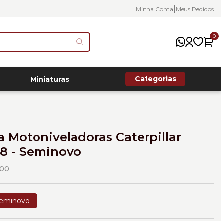
|
Minha Conta
Meus Pedidos
0
Categorias
Miniaturas
 Motoniveladoras Caterpillar
8 - Seminovo
00
eminovo