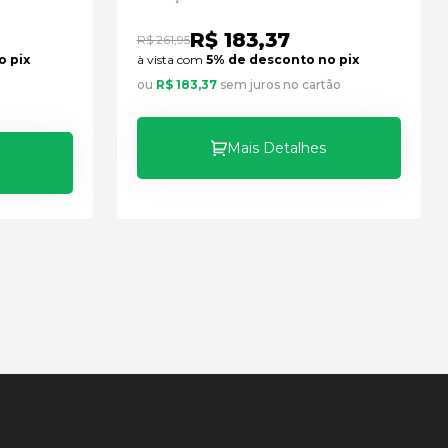
R$ 183,37
R$ 261,95
o pix
à vista com
5% de desconto no pix
ou
R$ 183,37
sem juros no cartão
Mais Detalhes