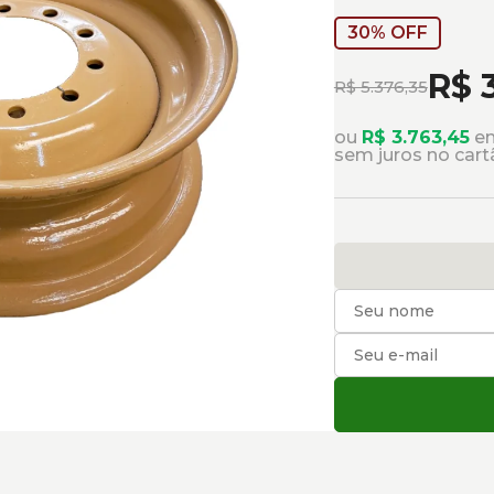
30% OFF
R$ 
R$ 5.376,35
ou
R$ 3.763,45
em
sem juros no cart