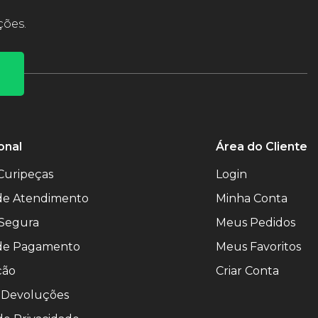
ções.
onal
Área do Cliente
Curipeças
Login
 de Atendimento
Minha Conta
Segura
Meus Pedidos
de Pagamento
Meus Favoritos
ção
Criar Conta
 Devoluções