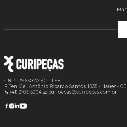
Mant
CNPJ: 79.630.174/0001-98
R Ten. Cel. Antônio Ricardo Santos, 1835 - Hauer - C
📞 (41) 2103-5304 📧 curipecas@curipecas.com.br