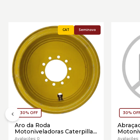
Seminovo
30% OFF
30% OF
Aro da Roda
Abraçad
Motoniveladoras Caterpillar
Motoniv
Cód:5403759 - Seminovo
Cód:108
Avaliações: 0
Avaliações: