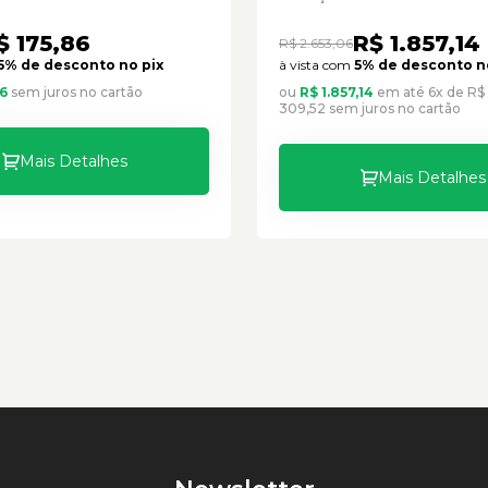
Seminovo
$ 175,86
R$ 1.857,14
R$ 2.653,06
5% de desconto no pix
à vista com
5% de desconto n
6
sem juros no cartão
ou
R$ 1.857,14
em até 6x de R$
309,52 sem juros no cartão
Mais Detalhes
Mais Detalhes