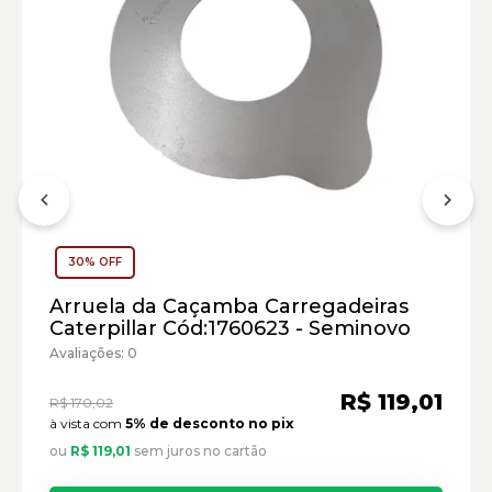
Escavadeiras Caterpillar:
Tratores de Esteiras Caterpillar:
Marca:
Material:
30% OFF
Modelo:
Arruela da Caçamba Carregadeiras
Comprimento:
Caterpillar Cód:1760623 - Seminovo
Largura:
Avaliações: 0
Altura:
Peso:
R$ 119,01
R$ 170,02
à vista com
5% de desconto no pix
ou
R$ 119,01
sem juros no cartão