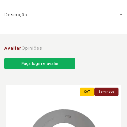
Descrição
Arruela Caterpillar Cód:3146509
Avaliar
Opiniões
Faça login e avalie
Seminovo