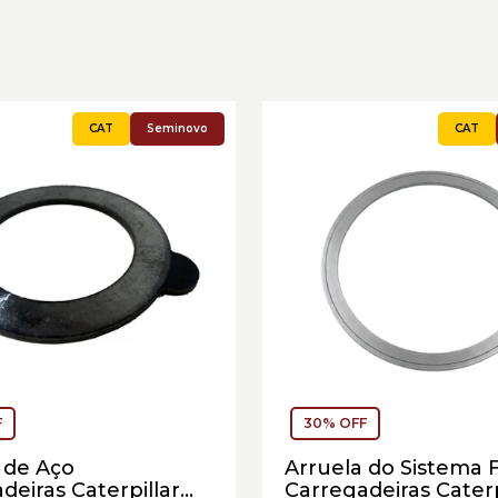
Seminovo
F
30% OFF
 de Aço
Arruela do Sistema 
deiras Caterpillar
Carregadeiras Caterp