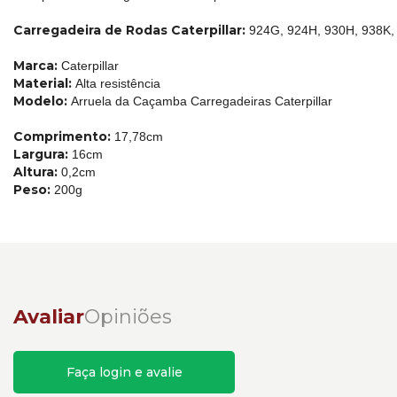
Carregadeira de Rodas Caterpillar:
924G, 924H, 930H, 938K
Marca:
Caterpillar
Material:
Alta resistência
Modelo:
Arruela da Caçamba Carregadeiras Caterpillar
Comprimento:
17,78cm
Largura:
16cm
Altura:
0,2cm
Peso:
200g
Avaliar
Opiniões
Faça login e avalie