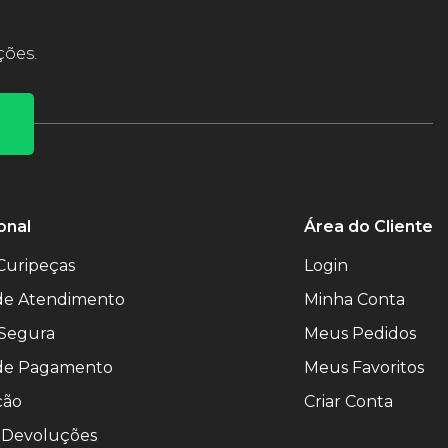
ções.
onal
Área do Cliente
Curipeças
Login
 de Atendimento
Minha Conta
Segura
Meus Pedidos
de Pagamento
Meus Favoritos
ção
Criar Conta
 Devoluções