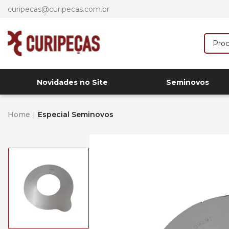
curipecas@curipecas.com.br
Novidades no Site
Seminovos
Home
Especial Seminovos