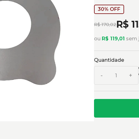
30% OFF
R$ 1
R$ 170,02
ou
R$ 119,01
sem j
Quantidade
-
+