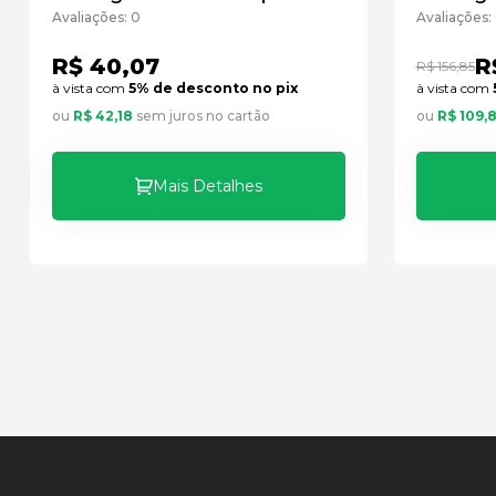
Cód:1760623 - Paralelo
Cód:36
Avaliações: 0
Avaliações:
R$ 40,07
R
R$ 156,85
à vista com
5% de desconto no pix
à vista com
ou
R$ 42,18
sem juros no cartão
ou
R$ 109,
Mais Detalhes