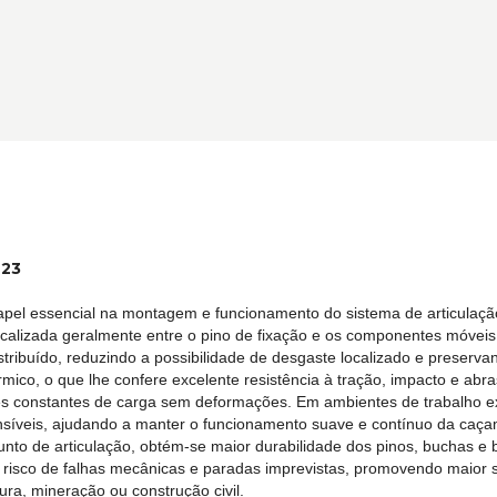
623
pel essencial na montagem e funcionamento do sistema de articulaçã
 Localizada geralmente entre o pino de fixação e os componentes móve
ribuído, reduzindo a possibilidade de desgaste localizado e preserva
rmico, o que lhe confere excelente resistência à tração, impacto e a
ões constantes de carga sem deformações. Em ambientes de trabalho e
síveis, ajudando a manter o funcionamento suave e contínuo da caça
nto de articulação, obtém-se maior durabilidade dos pinos, buchas e b
isco de falhas mecânicas e paradas imprevistas, promovendo maior s
ura, mineração ou construção civil.