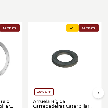
Seminovo
Seminovo
30% OFF
Freio
Arruela Rígida
illar
Carregadeiras Caterpillar