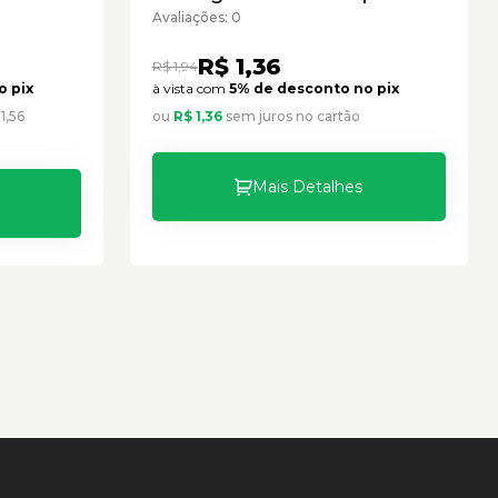
novo
Cód:9X8256 - Seminovo
Avaliações: 0
R$ 1,36
R$ 1,94
o pix
à vista com
5% de desconto no pix
1,56
ou
R$ 1,36
sem juros no cartão
Mais Detalhes