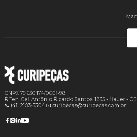
Mant
CNPJ: 79.630.174/0001-98
R Ten. Cel. Antônio Ricardo Santos, 1835 - Hauer - C
📞 (41) 2103-5304 📧 curipecas@curipecas.com.br