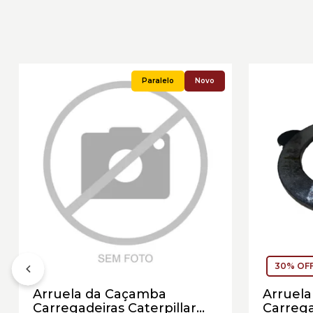
Novo
30% OF
Arruela da Caçamba
Arruela
Carregadeiras Caterpillar
Carrega