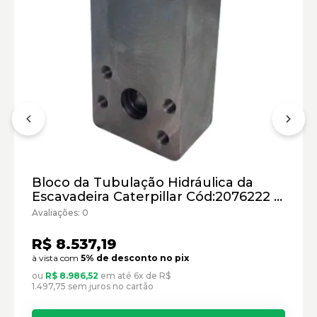
Escavadeiras Caterpillar:
Motor Caterpillar:
Marca:
Material:
Bloco da Tubulação Hidráulica da
Modelo:
Escavadeira Caterpillar Cód:2076222 -
Novo
Avaliações: 0
Comprimento:
R$ 8.537,19
Largura:
à vista com
5% de desconto no pix
Altura:
ou
R$ 8.986,52
em até 6x de R$
Peso:
1.497,75 sem juros no cartão