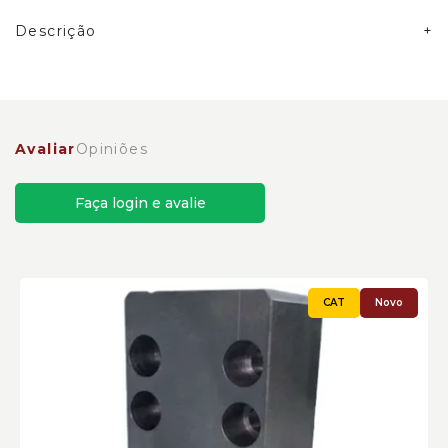
Descrição
Arruela da Tampa de Óleo Escavadeira Hidráulica
Caterpillar Cód:8T4224 - Novo
Avaliar
Opiniões
Faça login e avalie
Novo