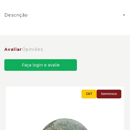
Descrição
Arruela Plana Caterpillar Cód:0966166
Avaliar
Opiniões
Faça login e avalie
Seminovo