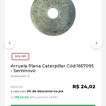
Retroescavadeira Caterpillar:
30% OFF
Carregadeira de Rodas Caterpillar:
Arruela Plana Caterpillar Cód:1657095
Marca:
- Seminovo
Material:
Avaliações: 0
Modelo:
R$ 24,02
R$ 34,32
Comprimento:
à vista com
5% de desconto no pix
Largura:
ou
R$ 24,02
sem juros no cartão
Altura:
Peso: