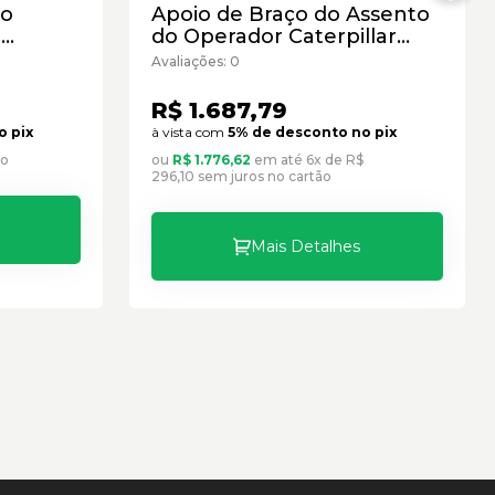
do
Apoio de Braço do Assento
r
do Operador Caterpillar
novo
Cód:5273964 - Novo
Avaliações: 0
R$ 1.687,79
o pix
à vista com
5% de desconto no pix
ão
ou
R$ 1.776,62
em até 6x de R$
296,10 sem juros no cartão
Mais Detalhes