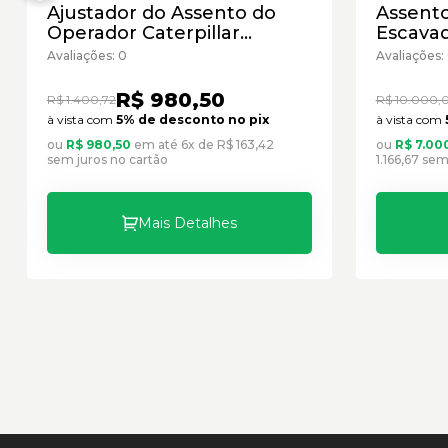
Ajustador do Assento do
Assent
Operador Caterpillar
Escavad
Cód:3492600 - Seminovo
Cód:32
Avaliações: 0
Avaliações:
R$ 980,50
R$ 1.400,72
R$ 10.000,
à vista com
5% de desconto no pix
à vista com
ou
R$ 980,50
em até 6x de R$ 163,42
ou
R$ 7.00
sem juros no cartão
1.166,67 sem
Mais Detalhes