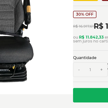
30% OFF
R$ 1
R$ 16.917,61
ou
R$ 11.842,33
em
sem juros no cart
Quantidade
-
+