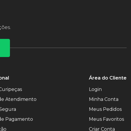
ções.
onal
Área do Cliente
Curipeças
Login
 de Atendimento
Minha Conta
Segura
Meus Pedidos
de Pagamento
Meus Favoritos
ção
Criar Conta