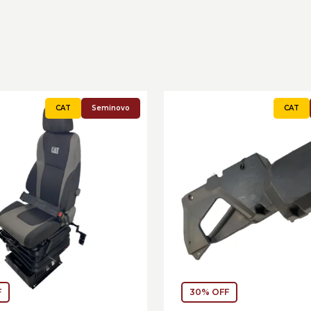
Seminovo
F
30% OFF