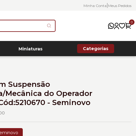
|
Minha Conta
Meus Pedidos
0
Categorias
Miniaturas
om Suspensão
/Mecânica do Operador
 Cód:5210670 - Seminovo
00
eminovo