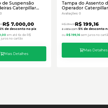
o de Suspensão
Tampa do Assento 
eiras Caterpillar
Operador Caterpilla
76507 - Seminovo
Cód:3492592 - Semi
 0
Avaliações: 0
R$ 7.000,00
R$ 199,16
00
R$ 284,51
5% de desconto no pix
à vista com
5% de desconto n
0,00
em até 6x de R$
ou
R$ 199,16
sem juros no cart
 juros no cartão
Mais Detalhes
Mais Detalhes