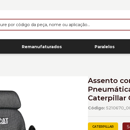
Remanufaturados
Paralelos
Assento c
Pneumática
Caterpillar
Código:
5210670_0
S
CATERPILLAR