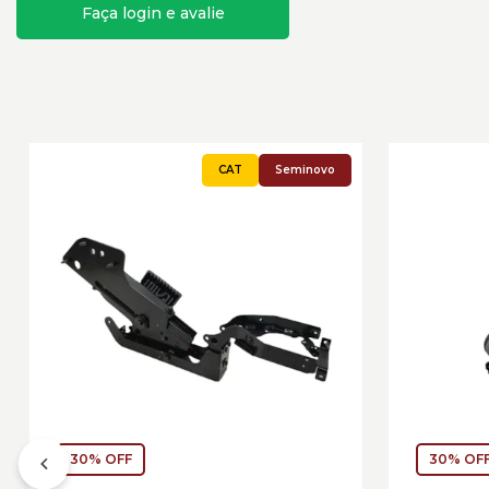
Faça login e avalie
Seminovo
30% OFF
30% OF