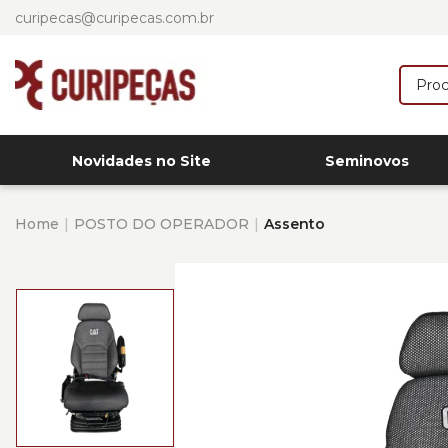
curipecas@curipecas.com.br
Novidades no Site
Seminovos
Home
POSTO DO OPERADOR
Assento