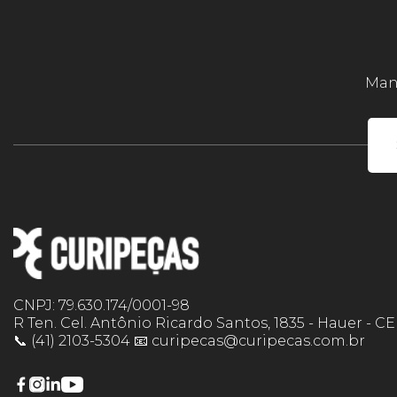
Mant
CNPJ: 79.630.174/0001-98
R Ten. Cel. Antônio Ricardo Santos, 1835 - Hauer - C
📞 (41) 2103-5304 📧 curipecas@curipecas.com.br