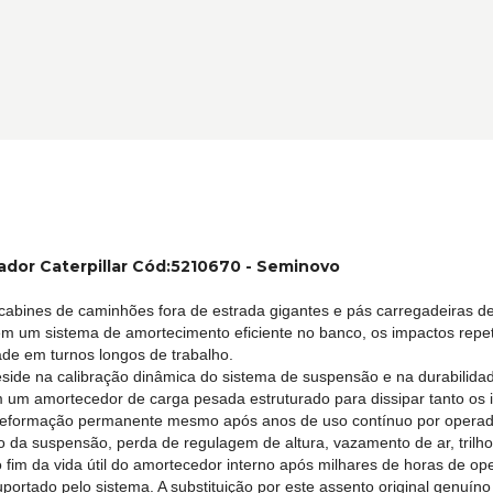
or Caterpillar Cód:5210670 - Seminovo
 cabines de caminhões fora de estrada gigantes e pás carregadeiras d
em um sistema de amortecimento eficiente no banco, os impactos repet
ade em turnos longos de trabalho.
 reside na calibração dinâmica do sistema de suspensão e na durabilid
um amortecedor de carga pesada estruturado para dissipar tanto os imp
formação permanente mesmo após anos de uso contínuo por operadore
co da suspensão, perda de regulagem de altura, vazamento de ar, tril
fim da vida útil do amortecedor interno após milhares de horas de op
uportado pelo sistema. A substituição por este assento original genu