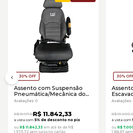
30% OFF
30% OF
Assento com Suspensão
Assent
Pneumática/Mecânica do
Escavad
Operador Caterpillar
Cód:32
Avaliações: 0
Avaliações:
Cód:5210670 - Seminovo
R$ 11.842,33
R$ 16.917,61
R$ 10.000,
à vista com
5% de desconto no pix
à vista com
ou
R$ 11.842,33
em até 6x de R$
ou
R$ 7.00
1.973,72 sem juros no cartão
1.166,67 sem