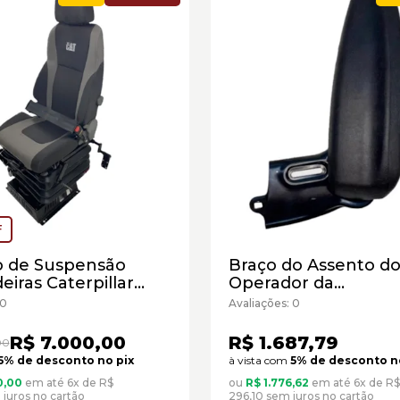
F
o de Suspensão
Braço do Assento d
eiras Caterpillar
Operador da
76507 - Seminovo
Retroescavadeira
 0
Avaliações: 0
Caterpillar Cód:5276
Novo
R$ 7.000,00
R$ 1.687,79
00
5% de desconto no pix
à vista com
5% de desconto n
0,00
em até 6x de R$
ou
R$ 1.776,62
em até 6x de R$
 juros no cartão
296,10 sem juros no cartão