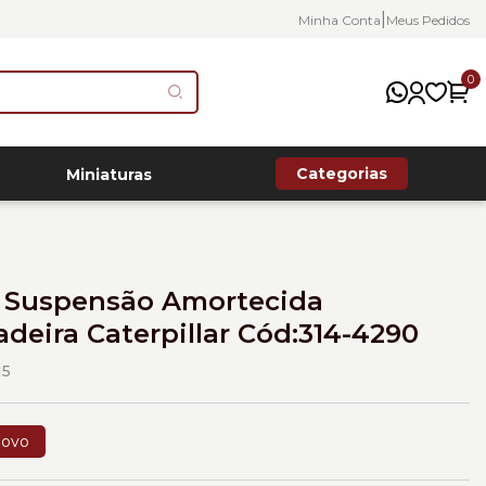
|
Minha Conta
Meus Pedidos
0
Categorias
Miniaturas
 Suspensão Amortecida
deira Caterpillar Cód:314-4290
15
ovo