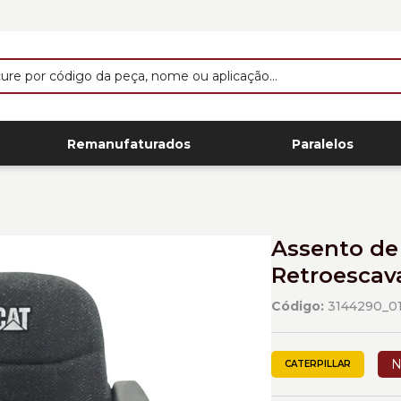
Remanufaturados
Paralelos
Assento de
Retroescava
Código:
3144290_0
N
CATERPILLAR