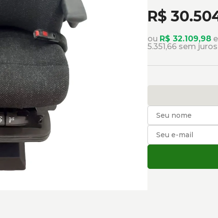
R$ 30.50
ou
R$ 32.109,98
e
5.351,66 sem juro