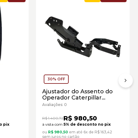
30% OFF
o
Ajustador do Assento do
Operador Caterpillar
Cód:3492600 - Seminovo
Avaliações: 0
612 -
R$ 980,50
R$ 1.400,72
o pix
à vista com
5% de desconto no pix
ou
R$ 980,50
em até 6x de R$ 163,42
sem juros no cartão