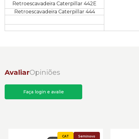
Retroescavadeira Caterpillar 442E
Retroescavadeira Caterpillar 444
Avaliar
Opiniões
Faça login e avalie
Seminovo