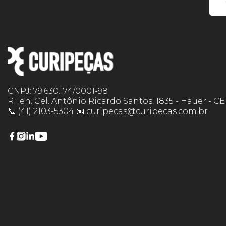
CNPJ: 79.630.174/0001-98
R Ten. Cel. Antônio Ricardo Santos, 1835 - Hauer - C
📞 (41) 2103-5304 📧 curipecas@curipecas.com.br