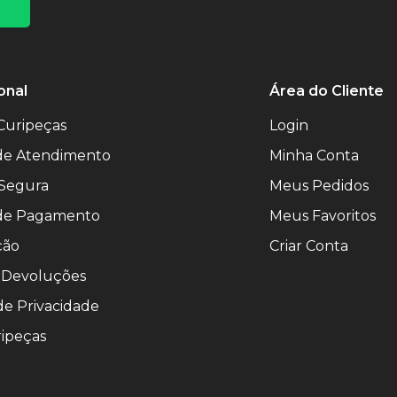
onal
Área do Cliente
Curipeças
Login
 de Atendimento
Minha Conta
Segura
Meus Pedidos
de Pagamento
Meus Favoritos
ção
Criar Conta
 Devoluções
 de Privacidade
ipeças