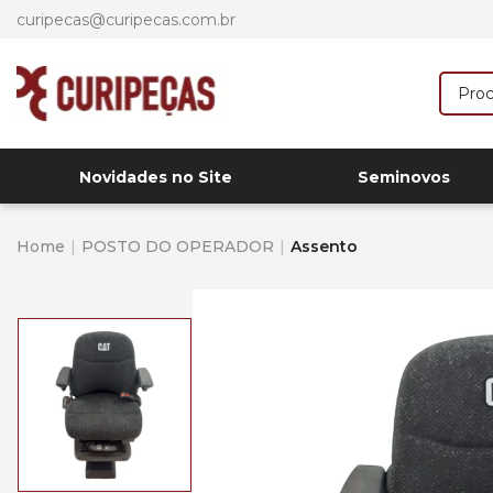
curipecas@curipecas.com.br
Novidades no Site
Seminovos
Home
POSTO DO OPERADOR
Assento