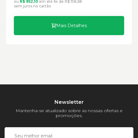
ou
R$ 952,10
em até 6x de R$ 158,68
sem juros no cartão
Mais Detalhes
Newsletter
Mantenha-se atualizado sobre as nossas ofertas e
promoções.