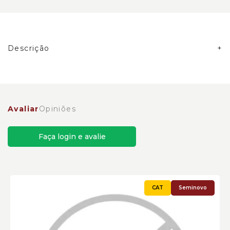
Descrição
Barrel da Bomba Hidráulica Caterpillar Cód:2667836
Avaliar
Opiniões
Faça login e avalie
Seminovo