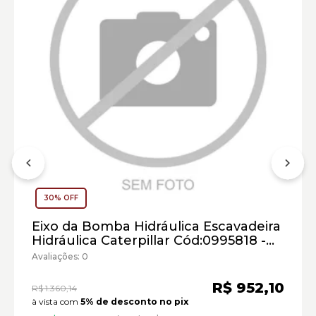
Carregadeira de Rodas Caterpillar:
Escavadeira Hidráulica Caterpillar:
Motoniveladora Caterpillar:
Marca:
30% OFF
Material:
Modelo:
Eixo da Bomba Hidráulica Escavadeira
Hidráulica Caterpillar Cód:0995818 -
Comprimento:
Seminovo
Avaliações: 0
Largura:
Altura:
R$ 952,10
R$ 1.360,14
Peso:
à vista com
5% de desconto no pix