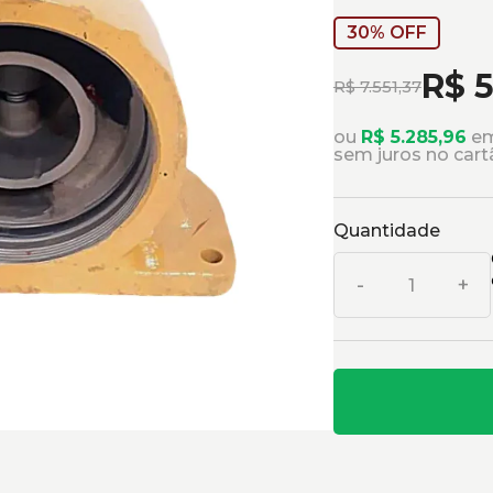
30% OFF
R$ 5
R$ 7.551,37
ou
R$ 5.285,96
em
sem juros no cart
Quantidade
-
+