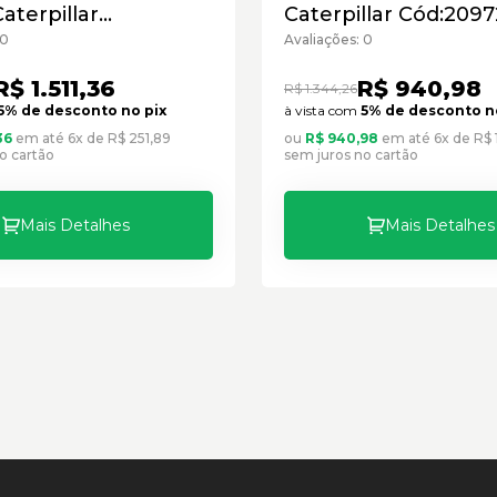
aterpillar
Caterpillar Cód:2097
8122 - Seminovo
Seminovo
 0
Avaliações: 0
R$ 1.511,36
R$ 940,98
R$ 1.344,26
5% de desconto no pix
à vista com
5% de desconto n
36
em até 6x de R$ 251,89
ou
R$ 940,98
em até 6x de R$ 
o cartão
sem juros no cartão
Mais Detalhes
Mais Detalhes