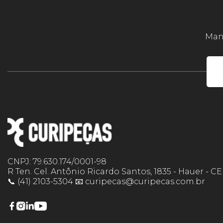
Mant
CNPJ: 79.630.174/0001-98
R Ten. Cel. Antônio Ricardo Santos, 1835 - Hauer - C
📞 (41) 2103-5304 📧 curipecas@curipecas.com.br