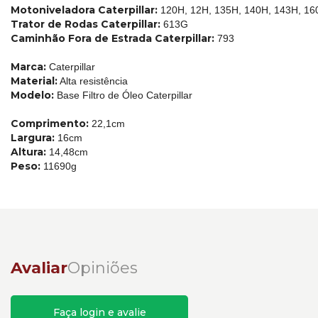
Motoniveladora Caterpillar:
120H, 12H, 135H, 140H, 143H, 16
Trator de Rodas Caterpillar:
613G
Caminhão Fora de Estrada Caterpillar:
793
Marca:
Caterpillar
Material:
Alta resistência
Modelo:
Base Filtro de Óleo Caterpillar
Comprimento:
22,1cm
Largura:
16cm
Altura:
14,48cm
Peso:
11690g
Avaliar
Opiniões
Faça login e avalie