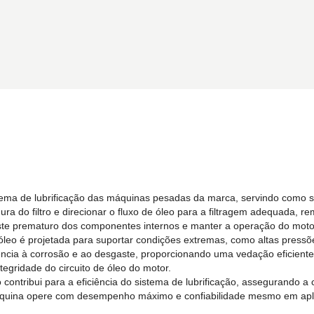
ema de lubrificação das máquinas pesadas da marca, servindo como supo
egura do filtro e direcionar o fluxo de óleo para a filtragem adequad
ste prematuro dos componentes internos e manter a operação do motor
e óleo é projetada para suportar condições extremas, como altas pressõe
ia à corrosão e ao desgaste, proporcionando uma vedação eficiente ent
egridade do circuito de óleo do motor.
o contribui para a eficiência do sistema de lubrificação, assegurando a
máquina opere com desempenho máximo e confiabilidade mesmo em apli