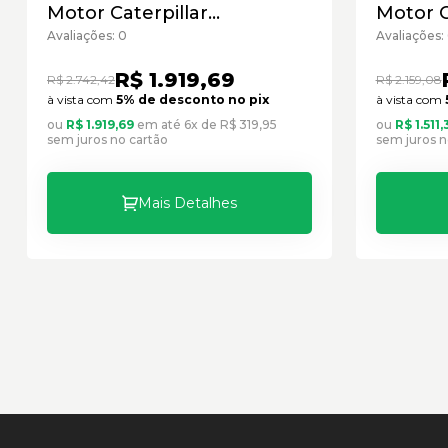
Motor Caterpillar
Motor C
Cód:2756631 - Seminovo
Cód:593
Avaliações: 0
Avaliações:
R$ 1.919,69
R$ 2.742,42
R$ 2.159,08
à vista com
5% de desconto no pix
à vista com
ou
R$ 1.919,69
em até 6x de R$ 319,95
ou
R$ 1.511,
sem juros no cartão
sem juros n
Mais Detalhes