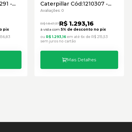
291 -
Caterpillar Cód:1210307 -
Seminovo
Avaliações: 0
R$ 1.293,16
R$ 1.847,37
o pix
à vista com
5% de desconto no pix
156,83
ou
R$ 1.293,16
em até 6x de R$ 215,53
sem juros no cartão
Mais Detalhes