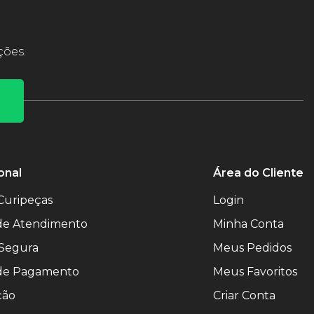
ções.
onal
Área do Cliente
Curipeças
Login
 de Atendimento
Minha Conta
Segura
Meus Pedidos
de Pagamento
Meus Favoritos
ção
Criar Conta