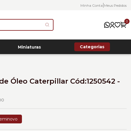
|
Minha Conta
Meus Pedidos
0
Categorias
Miniaturas
 de Óleo Caterpillar Cód:1250542 -
00
eminovo