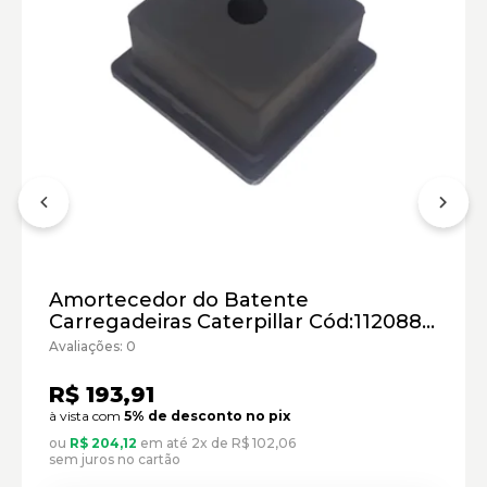
Amortecedor do Batente
Carregadeiras Caterpillar Cód:1120885
- Paralelo
Avaliações: 0
R$ 193,91
à vista com
5% de desconto no pix
ou
R$ 204,12
em até 2x de R$ 102,06
sem juros no cartão