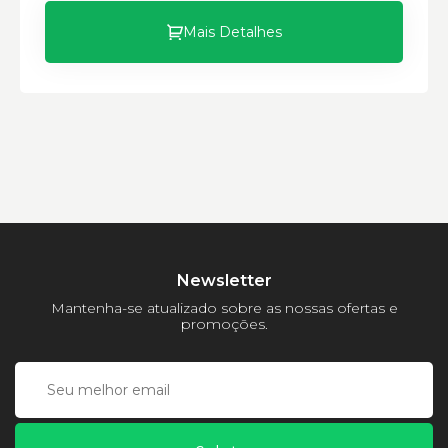
Mais Detalhes
Carregadeiras de Rodas Caterpillar:
Marca:
Material:
Modelo:
Comprimento:
Largura:
Newsletter
Altura:
Mantenha-se atualizado sobre as nossas ofertas e
Peso:
promoções.