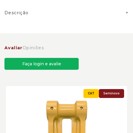
Descrição
Biela de Controle de Inclinação da Caçamba
Caterpillar Cód:5400136 - Seminovo
Avaliar
Opiniões
Faça login e avalie
Seminovo