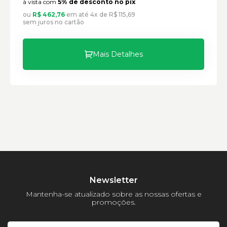
à vista com
5% de desconto no pix
Modelo:
ou
R$ 462,76
em até 4x de R$ 115,69
sem juros no cartão
Comprimento:
Largura:
Altura:
Mais Detalhes
Peso:
Newsletter
Mantenha-se atualizado sobre as nossas ofertas e
promoções.