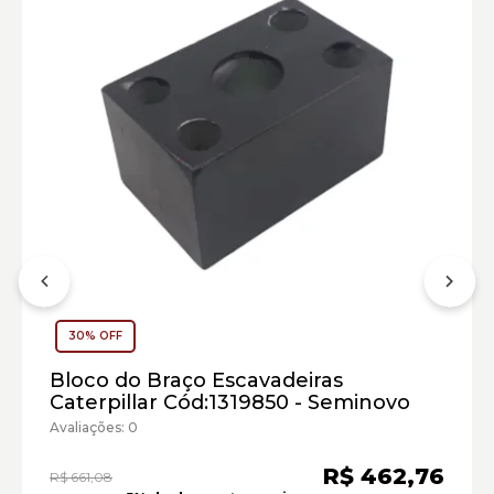
30% OFF
Bloco do Braço Escavadeiras
Escavadeira Hidráulica Caterpillar:
Caterpillar Cód:1319850 - Seminovo
Avaliações: 0
Marca:
R$ 462,76
R$ 661,08
Material: