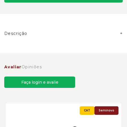
Descrição
Bloco da Mangueira Braço Escavadeiras Caterpillar
Cód:1319943
Avaliar
Opiniões
Faça login e avalie
Seminovo