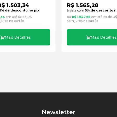
R$ 1.503,34
R$ 1.565,28
5% de desconto no pix
à vista com
5% de desconto n
,34
em até 6x de R$
ou
R$ 1.647,66
em até 6x de R$
juros no cartão
sem juros no cartão
Mais Detalhes
Mais Detalhes
Newsletter