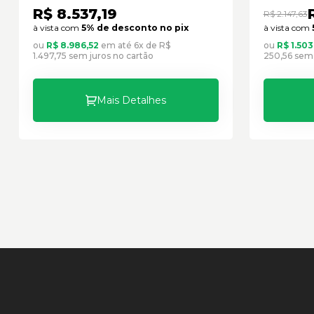
R$ 8.537,19
R$ 2.147,63
à vista com
5% de desconto no pix
à vista com
ou
R$ 8.986,52
em até 6x de R$
ou
R$ 1.503
1.497,75 sem juros no cartão
250,56 sem 
Mais Detalhes