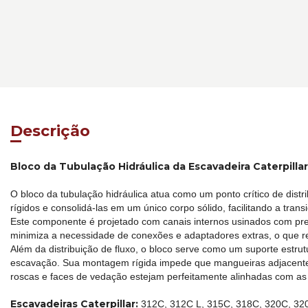
Descrição
Bloco da Tubulação Hidráulica da Escavadeira Caterpilla
O bloco da tubulação hidráulica atua como um ponto crítico de distr
rígidos e consolidá-las em um único corpo sólido, facilitando a tran
Este componente é projetado com canais internos usinados com preci
minimiza a necessidade de conexões e adaptadores extras, o que r
Além da distribuição de fluxo, o bloco serve como um suporte estr
escavação. Sua montagem rígida impede que mangueiras adjacentes
roscas e faces de vedação estejam perfeitamente alinhadas com as
Escavadeiras Caterpillar:
312C, 312C L, 315C, 318C, 320C, 32