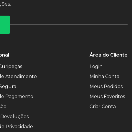
ções.
onal
Área do Cliente
Curipeças
Login
 de Atendimento
Minha Conta
Segura
Meus Pedidos
de Pagamento
Meus Favoritos
ção
Criar Conta
 Devoluções
 de Privacidade