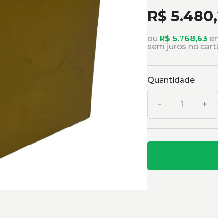
R$ 5.480
ou
R$ 5.768,63
em
sem juros no cart
Quantidade
-
+