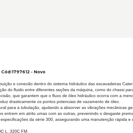
r Cód:1797612 - Novo
ibuição e conexão dentro do sistema hidráulico das escavadeiras Cater
sição do fluido entre diferentes seções da máquina, como do chassi par
são, que garantem que o fluxo de óleo hidráulico ocorra com a menor 
eduz drasticamente os pontos potenciais de vazamento de óleo.
utural para a tubulação, ajudando a absorver as vibrações mecânicas 
 entrem em atrito umas com as outras, prevenindo o desgaste premat
 especificações da série 300, assegurando uma manutenção rápida e c
0C L, 320C FM.