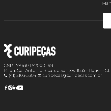
Mant
CNPJ: 79.630.174/0001-98
R Ten. Cel. Antônio Ricardo Santos, 1835 - Hauer - C
📞 (41) 2103-5304 📧 curipecas@curipecas.com.br