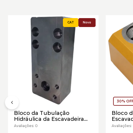
Novo
30% OF
Bloco da Tubulação
Bloco 
Hidráulica da Escavadeira
Escavad
Caterpillar Cód:2076222 -
Caterpi
Avaliações: 0
Avaliações:
Novo
Semino