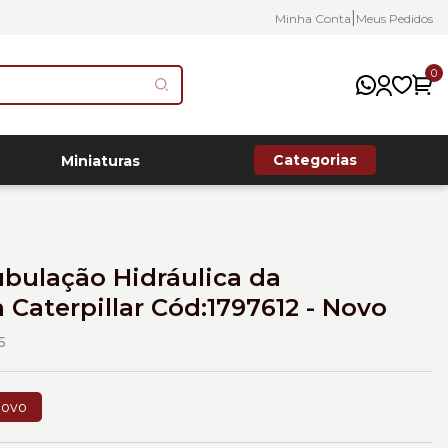
|
Minha Conta
Meus Pedidos
0
Categorias
Miniaturas
ubulação Hidráulica da
 Caterpillar Cód:1797612 - Novo
5
ovo