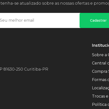
enha-se atualizado sobre as nossas ofertas e promo
Cadastrar
Instituci
Sobre a 
Central
EP 81630-250 Curitiba-PR
Compra 
Formas 
Localiza
Trocas e
Política