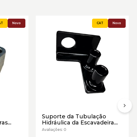
Novo
Novo
Suporte da Tubulação
ras
Hidráulica da Escavadeira
4 -
Caterpillar Cód:1716753 -
Avaliações: 0
Novo