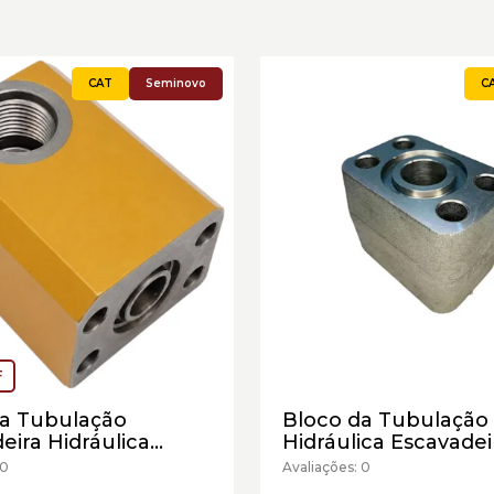
Seminovo
F
da Tubulação
Bloco da Tubulação
eira Hidráulica
Hidráulica Escavadei
llar Cód:2751440 -
Caterpillar Cód:5I417
 0
Avaliações: 0
vo
Novo