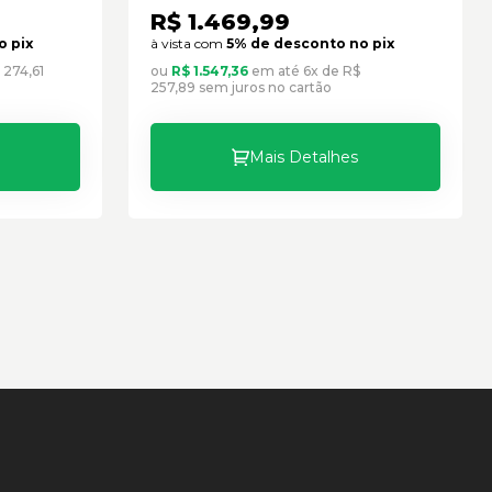
R$ 1.469,99
o pix
à vista com
5% de desconto no pix
 274,61
ou
R$ 1.547,36
em até 6x de R$
257,89 sem juros no cartão
Mais Detalhes