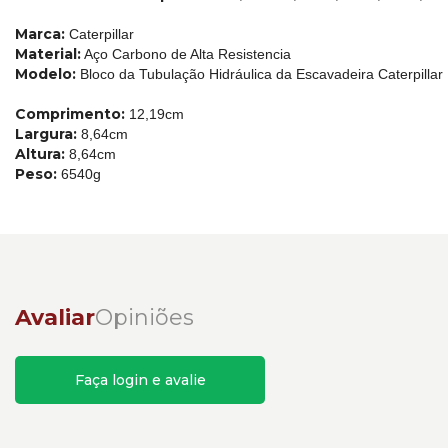
Marca:
Caterpillar
Material:
Aço Carbono de Alta Resistencia
Modelo:
Bloco da Tubulação Hidráulica da Escavadeira Caterpillar
Comprimento:
12,19cm
Largura:
8,64cm
Altura:
8,64cm
Peso:
6540g
Avaliar
Opiniões
Faça login e avalie