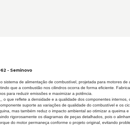
962 - Seminovo
 sistema de alimentação de combustível, projetada para motores de a
antindo que a combustão nos cilindros ocorra de forma eficiente. Fabri
os para reduzir emissões e maximizar a potência.
,, o que reflete a densidade e a qualidade dos componentes internos,
componente suporte as variações de qualidade do combustível e os cic
uina, mas também reduz o impacto ambiental ao otimizar a queima e d
uindo rigorosamente os diagramas de peças detalhados, pois o alinh
torque do motor permaneça conforme o projeto original, evitando pro