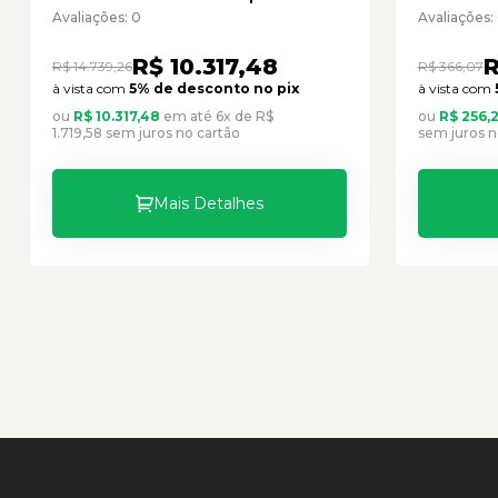
Cód:3752647 - Seminovo
Cód:29
Avaliações: 0
Avaliações:
R$ 10.317,48
R
R$ 14.739,26
R$ 366,07
à vista com
5% de desconto no pix
à vista com
ou
R$ 10.317,48
em até 6x de R$
ou
R$ 256,
1.719,58 sem juros no cartão
sem juros n
Mais Detalhes