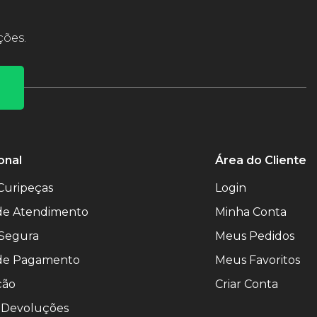
ções.
onal
Área do Cliente
Curipeças
Login
 de Atendimento
Minha Conta
Segura
Meus Pedidos
de Pagamento
Meus Favoritos
ção
Criar Conta
 Devoluções