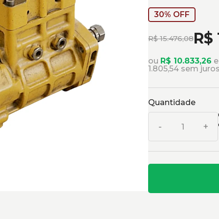
30% OFF
R$ 
R$ 15.476,08
ou
R$ 10.833,26
e
1.805,54 sem juro
Quantidade
-
+