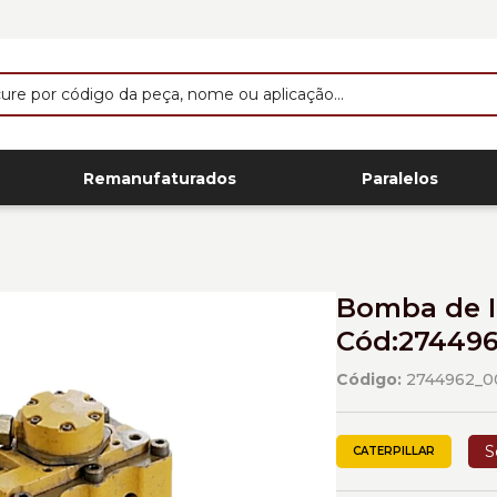
Remanufaturados
Paralelos
Bomba de I
Cód:274496
Código:
2744962_0
S
CATERPILLAR