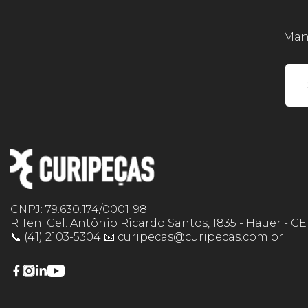
Mant
CNPJ: 79.630.174/0001-98
R Ten. Cel. Antônio Ricardo Santos, 1835 - Hauer - C
📞 (41) 2103-5304 📧 curipecas@curipecas.com.br