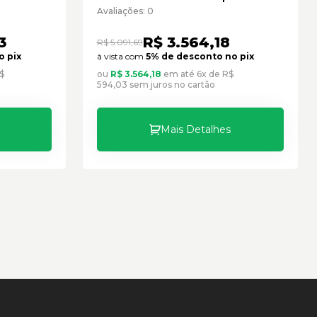
novo
Cód:3132039 - Seminovo
Avaliações: 0
3
R$ 3.564,18
R$ 5.091,69
o pix
à vista com
5% de desconto no pix
$
ou
R$ 3.564,18
em até 6x de R$
594,03 sem juros no cartão
Mais Detalhes