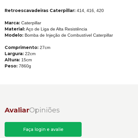
Retroescavadeiras Caterpillar:
414, 416, 420
Marca:
Caterpillar
Material:
Aço de Liga de Alta Resistência
Modelo:
Bomba de Injeção de Combustível Caterpillar
Comprimento:
27cm
Largura:
22cm
Altura:
15cm
Peso:
7860g
Avaliar
Opiniões
Faça login e avalie