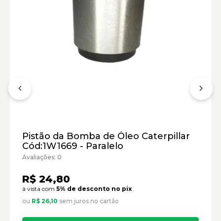
Pistão da Bomba de Óleo Caterpillar
Cód:1W1669 - Paralelo
Escavadeiras Hidráulicas de Mineração Caterpillar:
Avaliações: 0
R$ 24,80
Compactadores Vibratórios Caterpillar:
à vista com
5% de desconto no pix
ou
R$ 26,10
sem juros no cartão
Retroescavadeiras Caterpillar: