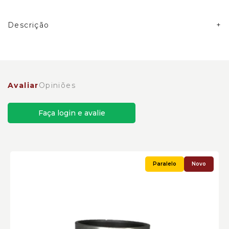
Descrição
Bomba de Óleo Caterpillar Cód:2258329 - Paralelo
Avaliar
Opiniões
Faça login e avalie
Novo