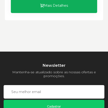
Mais Detalhes
Escavadeiras Caterpillar:
Marca:
Material:
Modelo:
Comprimento:
Largura:
Altura:
Peso:
Newsletter
Mantenha-se atualizado sobre as nossas ofertas e
promoções.
Cadastrar