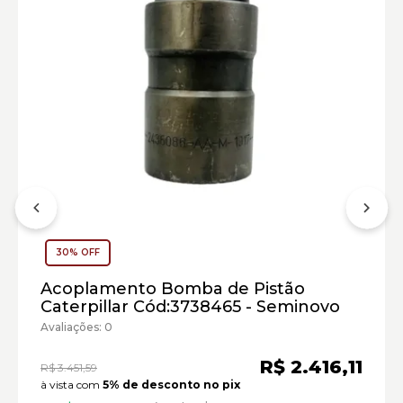
Carregadeira de Rodas Caterpillar:
Marca:
30% OFF
Material:
Modelo:
Acoplamento Bomba de Pistão
Caterpillar Cód:3738465 - Seminovo
Comprimento:
Avaliações: 0
Largura:
Altura:
R$ 2.416,11
R$ 3.451,59
Peso:
à vista com
5% de desconto no pix