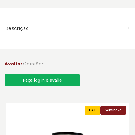
Descrição
Bomba de Pistão do Freio Caterpillar Cód:2426801
Avaliar
Opiniões
Faça login e avalie
Seminovo