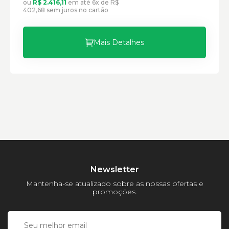
ou
R$ 2.416,11
em até 6x de R$
402,68 sem juros no cartão
Mais Detalhes
Newsletter
Mantenha-se atualizado sobre as nossas ofertas e
promoções.