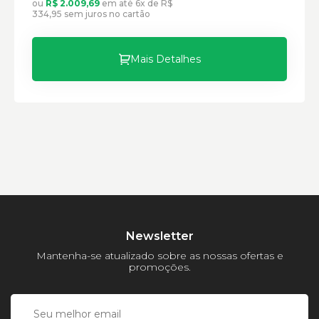
ou
R$ 2.009,69
em até 6x de R$
Largura:
334,95 sem juros no cartão
Altura:
Peso:
Mais Detalhes
Newsletter
Mantenha-se atualizado sobre as nossas ofertas e
promoções.