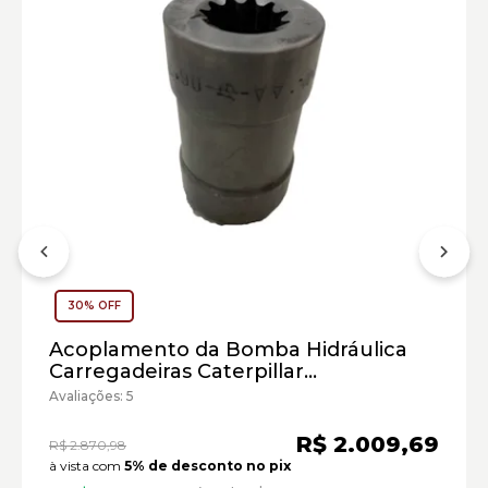
30% OFF
Carregadeira de Rodas Caterpillar:
Acoplamento da Bomba Hidráulica
Carregadeiras Caterpillar
Marca:
Cód:3738459 - Seminovo
Avaliações: 5
Material:
Modelo:
R$ 2.009,69
R$ 2.870,98
à vista com
5% de desconto no pix
Comprimento: