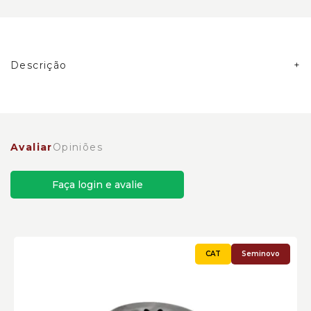
Descrição
Bomba Dosadora Carregadeiras Caterpillar
Cód:3496093
Avaliar
Opiniões
Faça login e avalie
Seminovo