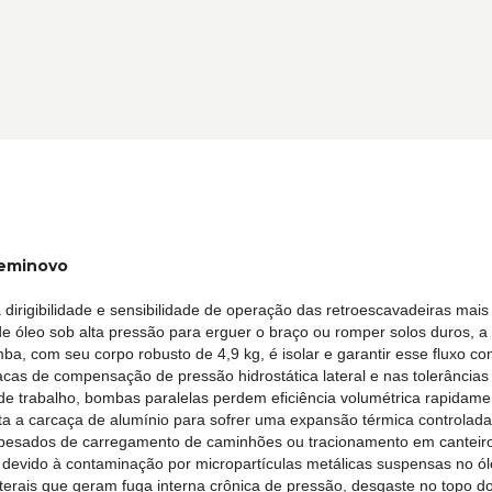
Seminovo
irigibilidade e sensibilidade de operação das retroescavadeiras mais
e óleo sob alta pressão para erguer o braço ou romper solos duros, a ó
a, com seu corpo robusto de 4,9 kg, é isolar e garantir esse fluxo con
lacas de compensação de pressão hidrostática lateral e nas tolerância
e trabalho, bombas paralelas perdem eficiência volumétrica rapidamen
eta a carcaça de alumínio para sofrer uma expansão térmica controlad
s pesados de carregamento de caminhões ou tracionamento em cantei
evido à contaminação por micropartículas metálicas suspensas no óle
 laterais que geram fuga interna crônica de pressão, desgaste no topo 