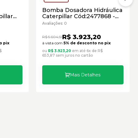
Bomba Dosadora Hidráulica
illar
Caterpillar Cód:2477868 -
novo
Seminovo
Avaliações: 0
R$ 3.923,20
R$ 5.604,51
o pix
à vista com
5% de desconto no pix
$
ou
R$ 3.923,20
em até 6x de R$
653,87 sem juros no cartão
Mais Detalhes