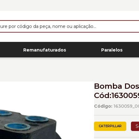
Remanufaturados
Paralelos
Bomba Dosa
Cód:163005
Código:
1630059_0
S
CATERPILLAR