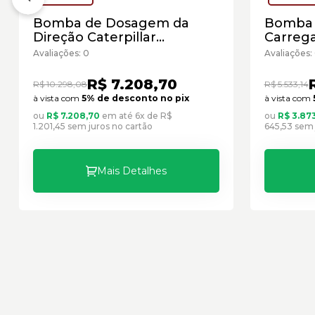
Bomba de Dosagem da
Bomba 
Direção Caterpillar
Carrega
Cód:3224638 - Seminovo
Caterpi
Avaliações: 0
Avaliações:
Semino
R$ 7.208,70
R$ 10.298,08
R$ 5.533,14
à vista com
5% de desconto no pix
à vista com
ou
R$ 7.208,70
em até 6x de R$
ou
R$ 3.87
1.201,45 sem juros no cartão
645,53 sem 
Mais Detalhes