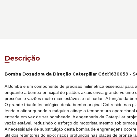
Descrição
Bomba Dosadora da Direção Caterpillar Cód:1630059 - 
A Bomba é um componente de precisão milimétrica essencial para a d
enquanto a bomba principal de pistões axiais envia grande volume d
pressões e vazões muito mais estáveis e refinadas. A função da bomb
O grande triunfo tecnológico desta bomba original Cat reside nas p
tende a afinar quando a máquina atinge a temperatura operacional d
entrada em vez de ser bombeado. A engenharia da Caterpillar proj
vazão estável, reduzindo o esforço do motorista mesmo sob turno
A necessidade de substituição desta bomba de engrenagens ocorre d
útil dos retentores do eixo: riscos profundos nas placas de bronze