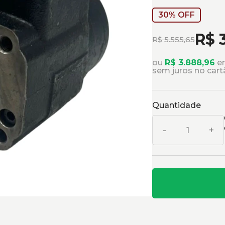
30% OFF
R$ 
R$ 5.555,65
ou
R$ 3.888,96
em
sem juros no cart
Quantidade
-
+