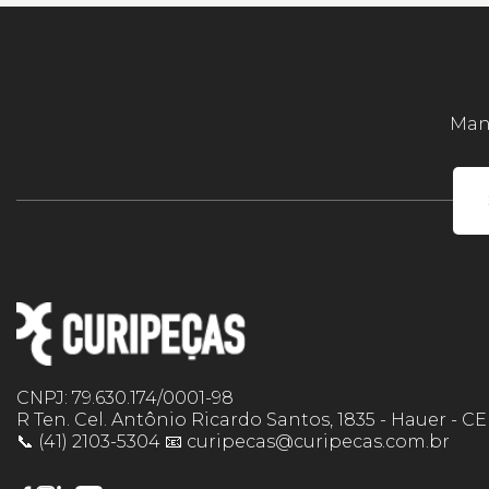
Mant
CNPJ: 79.630.174/0001-98
R Ten. Cel. Antônio Ricardo Santos, 1835 - Hauer - C
📞 (41) 2103-5304 📧 curipecas@curipecas.com.br