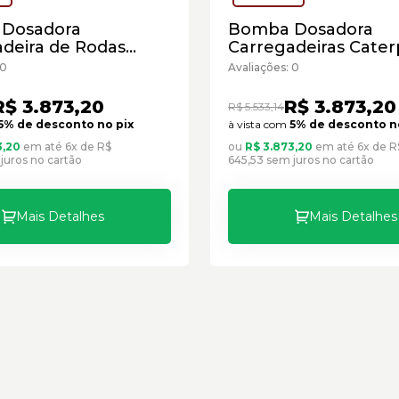
Dosadora
Bomba Dosadora
deira de Rodas
Carregadeiras Caterp
llar Cód:1477343 -
Cód:3496093 - Semi
 0
Avaliações: 0
vo
R$ 3.873,20
R$ 3.873,20
R$ 5.533,14
5% de desconto no pix
à vista com
5% de desconto n
3,20
em até 6x de R$
ou
R$ 3.873,20
em até 6x de R
juros no cartão
645,53 sem juros no cartão
Mais Detalhes
Mais Detalhes