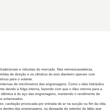
 tradicionais e robustas do mercado. Nas retroescavadeiras,
rbita de direção e os cilindros do eixo dianteiro operam com
tínuo para o volante.
s internas de micrômetros das engrenagens. Como o óleo hidráulico
te devido à folga interna, fazendo com que o óleo retorne para a
a idêntica à do aço das engrenagens, mantendo o rendimento de
ros enlameados.
o, cavitação provocada por entrada de ar na sucção ou fim da vida
dos dentes das engrenagens, ou desgaste do retentor do lábio que