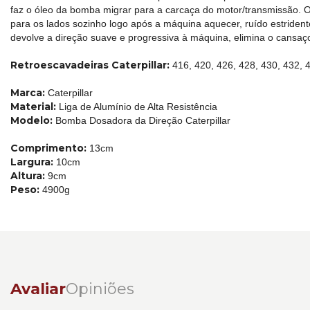
faz o óleo da bomba migrar para a carcaça do motor/transmissão. O
para os lados sozinho logo após a máquina aquecer, ruído estriden
devolve a direção suave e progressiva à máquina, elimina o cansa
Retroescavadeiras Caterpillar:
416, 420, 426, 428, 430, 432, 
Marca:
Caterpillar
Material:
Liga de Alumínio de Alta Resistência
Modelo:
Bomba Dosadora da Direção Caterpillar
Comprimento:
13cm
Largura:
10cm
Altura:
9cm
Peso:
4900g
Avaliar
Opiniões