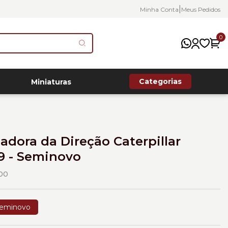
|
Minha Conta
Meus Pedidos
0
Categorias
Miniaturas
dora da Direção Caterpillar
9 - Seminovo
00
eminovo