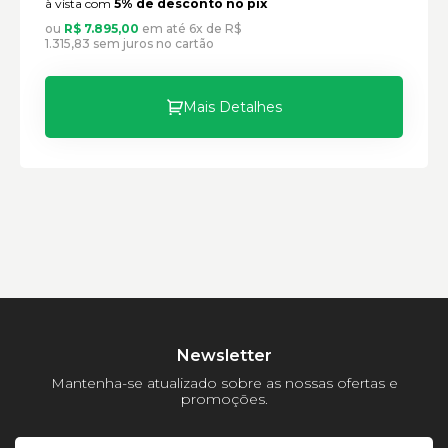
à vista com
5% de desconto no pix
ou
R$ 7.895,00
em até 6x de R$
1.315,83 sem juros no cartão
Motoniveladoras Caterpillar:
Mais Detalhes
Marca:
Material:
Modelo:
Comprimento:
Largura:
Altura:
Peso:
Newsletter
Mantenha-se atualizado sobre as nossas ofertas e
promoções.