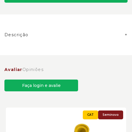
Descrição
Braço de Elevação da Lâmina Lado Direito Caterpillar
Cód:3026326 - Seminovo
Avaliar
Opiniões
Faça login e avalie
Seminovo