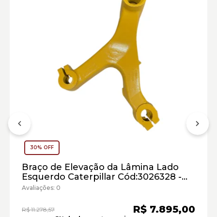
30% OFF
Braço de Elevação da Lâmina Lado
Esquerdo Caterpillar Cód:3026328 -
Seminovo
Avaliações: 0
R$ 7.895,00
R$ 11.278,57