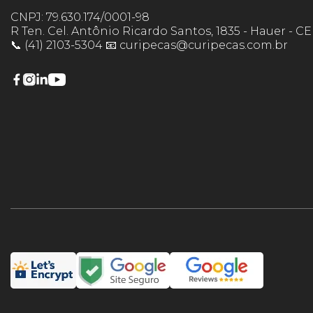
CNPJ: 79.630.174/0001-98
R Ten. Cel. Antônio Ricardo Santos, 1835 - Hauer - C
📞 (41) 2103-5304 📧 curipecas@curipecas.com.br