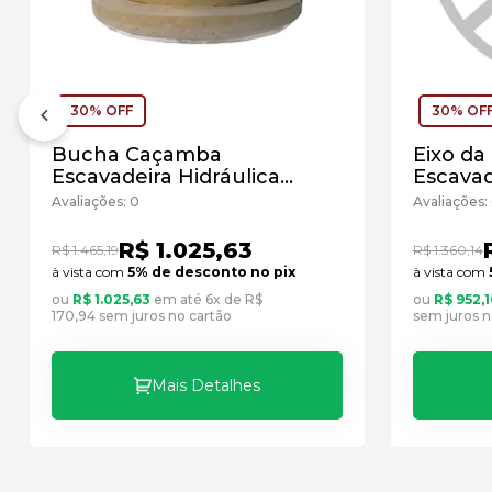
30% OFF
30% OF
Bucha Caçamba
Eixo da
Escavadeira Hidráulica
Escavad
Caterpillar Cód:1935013 -
Caterpi
Avaliações: 0
Avaliações:
Seminovo
Semino
R$ 1.025,63
R$ 1.465,19
R$ 1.360,14
à vista com
5% de desconto no pix
à vista com
ou
R$ 1.025,63
em até 6x de R$
ou
R$ 952,1
170,94 sem juros no cartão
sem juros n
Mais Detalhes