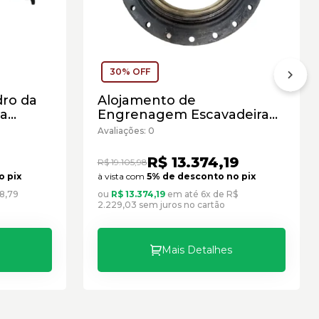
30% OFF
dro da
Alojamento de
ra
Engrenagem Escavadeira
r
Hidráulica Caterpillar
Avaliações: 0
novo
Cód:2003490 - Seminovo
R$ 13.374,19
R$ 19.105,98
o pix
à vista com
5% de desconto no pix
18,79
ou
R$ 13.374,19
em até 6x de R$
2.229,03 sem juros no cartão
Mais Detalhes