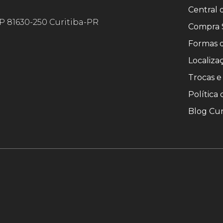
Central
EP 81630-250 Curitiba-PR
Compra 
Formas 
Localiza
Trocas e
Política
Blog Cur