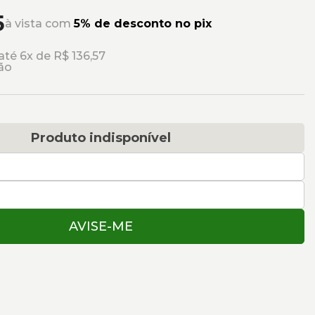
5
à vista com
5% de desconto no pix
té 6x de R$ 136,57
ão
Produto indisponível
AVISE-ME