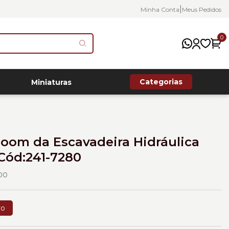
|
Minha Conta
Meus Pedidos
0
Categorias
Miniaturas
oom da Escavadeira Hidráulica
 Cód:241-7280
00
vo