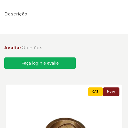
Descrição
Aplicações
Forwarder Caterpillar 584HD
Avaliar
Opiniões
Faça login e avalie
Bucha
Novo