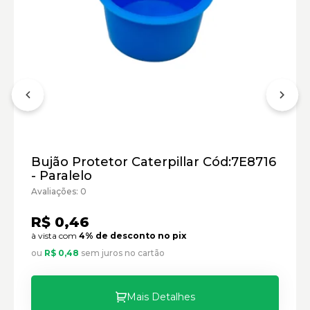
Motor:
Caminhão Fora de Estrada Caterpillar:
Marca:
Material:
Modelo:
Comprimento:
Bujão Protetor Caterpillar Cód:7E8716
Largura:
- Paralelo
Altura:
Avaliações: 0
Peso:
R$ 0,46
à vista com
4% de desconto no pix
ou
R$ 0,48
sem juros no cartão
Mais Detalhes