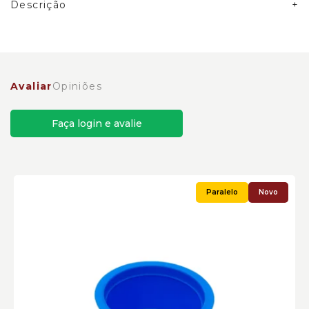
Descrição
Bujão Protetor Caterpillar Cód:9U7071
Avaliar
Opiniões
Faça login e avalie
Novo