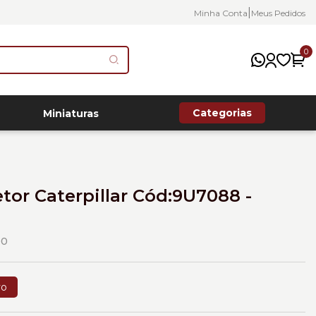
|
Minha Conta
Meus Pedidos
0
Categorias
Miniaturas
tor Caterpillar Cód:9U7088 -
00
vo