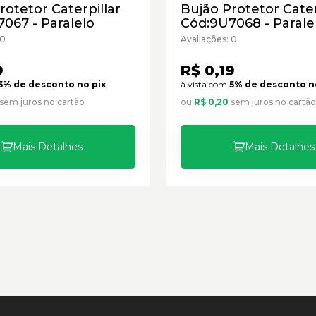
rotetor Caterpillar
Bujão Protetor Cater
067 - Paralelo
Cód:9U7068 - Parale
 0
Avaliações: 0
9
R$ 0,19
5% de desconto no pix
à vista com
5% de desconto n
sem juros no cartão
ou
R$ 0,20
sem juros no cartão
Mais Detalhes
Mais Detalhes