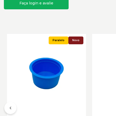
Faça login e avalie
Novo