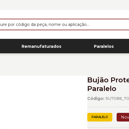
Remanufaturados
Paralelos
Bujão Prote
Paralelo
Código:
9U7088_7
No
PARALELO