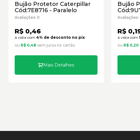
Bujão Protetor Caterpillar
Bujão P
Cód:7E8716 - Paralelo
Cód:9U7
Avaliações: 0
Avaliações:
R$ 0,46
R$ 0,1
à vista com
4% de desconto no pix
à vista com
ou
R$ 0,48
sem juros no cartão
ou
R$ 0,20
Mais Detalhes