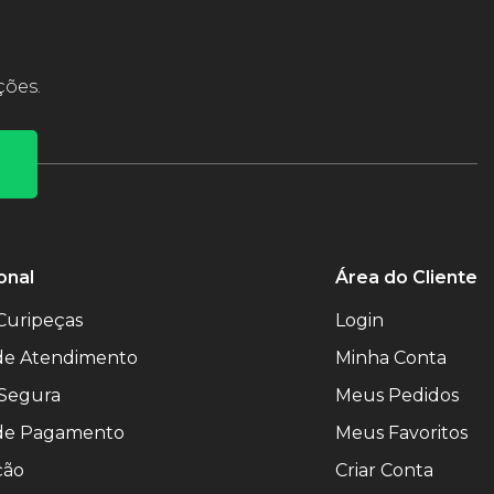
ções.
onal
Área do Cliente
Curipeças
Login
 de Atendimento
Minha Conta
Segura
Meus Pedidos
de Pagamento
Meus Favoritos
ção
Criar Conta