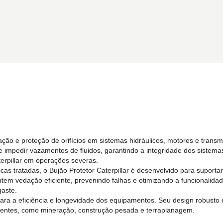
ção e proteção de orifícios em sistemas hidráulicos, motores e transm
 impedir vazamentos de fluidos, garantindo a integridade dos sistema
rpillar em operações severas.
icas tratadas, o Bujão Protetor Caterpillar é desenvolvido para supor
tem vedação eficiente, prevenindo falhas e otimizando a funcionalid
gaste.
te para a eficiência e longevidade dos equipamentos. Seu design robust
entes, como mineração, construção pesada e terraplanagem.