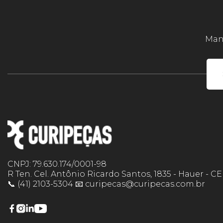
Mant
CNPJ: 79.630.174/0001-98
R Ten. Cel. Antônio Ricardo Santos, 1835 - Hauer - C
📞 (41) 2103-5304 📧 curipecas@curipecas.com.br