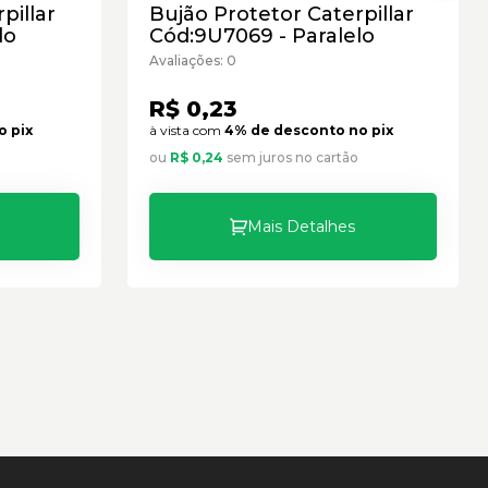
pillar
Bujão Protetor Caterpillar
lo
Cód:9U7069 - Paralelo
Avaliações: 0
R$ 0,23
o pix
à vista com
4% de desconto no pix
ou
R$ 0,24
sem juros no cartão
Mais Detalhes