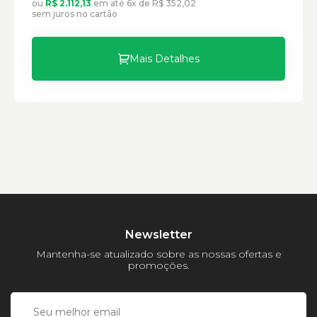
ou
R$ 2.112,13
em até 6x de R$ 352,02
Comprimento:
sem juros no cartão
Largura:
Altura:
Peso:
Mais Detalhes
Newsletter
Mantenha-se atualizado sobre as nossas ofertas e
promoções.