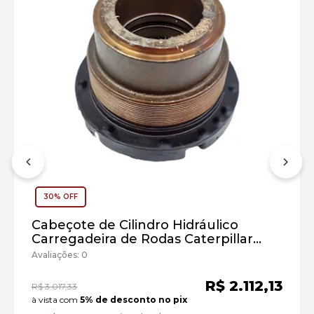
30% OFF
Carregadeira de Rodas Caterpillar:
Motoniveladora Caterpillar:
Cabeçote de Cilindro Hidráulico
Carregadeira de Rodas Caterpillar
Cód:1524192 - Seminovo
Avaliações: 0
Marca:
Material:
R$ 2.112,13
R$ 3.017,33
Modelo:
à vista com
5% de desconto no pix