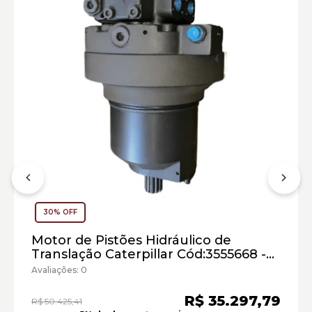
Escavadeiras Hidráulicas de Mineração Caterpillar:
Marca:
Material:
30% OFF
Modelo:
Motor de Pistões Hidráulico de
Comprimento:
Translação Caterpillar Cód:3555668 -
Largura:
Seminovo
Avaliações: 0
Altura:
Peso:
R$ 35.297,79
R$ 50.425,41