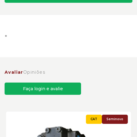
Cabeçote do Motor Hidráulico de Pistões Caterpillar
Cód:1884162 - Seminovo
Avaliar
Opiniões
Faça login e avalie
Seminovo