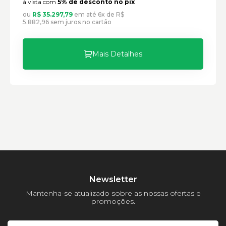
à vista com
5% de desconto no pix
ou
R$ 35.297,79
em até 6x de R$
5.882,96 sem juros no cartão
Mais Detalhes
Newsletter
Mantenha-se atualizado sobre as nossas ofertas e
promoções.