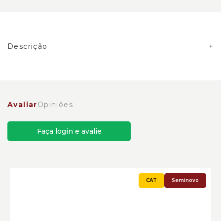
Descrição
Caixa de Direção Caterpillar Cód:2990804
Avaliar
Opiniões
Faça login e avalie
Seminovo