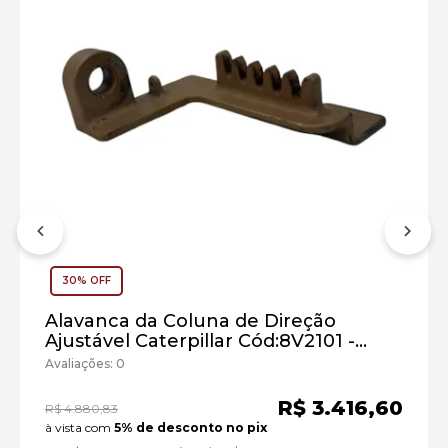
Empilhadeiras Telescópicas Caterpillar:
Marca:
Material:
Modelo:
30% OFF
Comprimento:
Largura:
Alavanca da Coluna de Direção
Altura:
Ajustável Caterpillar Cód:8V2101 -
Peso:
Seminovo
Avaliações: 0
R$ 3.416,60
R$ 4.880,83
à vista com
5% de desconto no pix