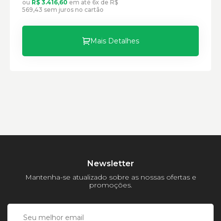
ou
R$ 3.416,60
em até 6x de R$
569,43 sem juros no cartão
Mais Detalhes
Newsletter
Mantenha-se atualizado sobre as nossas ofertas e
promoções.