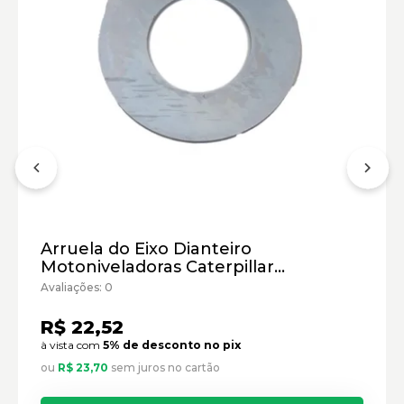
Carregadeira de Rodas Caterpillar:
Motoniveladora Caterpillar:
Marca:
Material:
Arruela do Eixo Dianteiro
Modelo:
Motoniveladoras Caterpillar
Cód:9D3523 - Paralelo
Avaliações: 0
Comprimento:
Largura:
R$ 22,52
Altura:
à vista com
5% de desconto no pix
Peso:
ou
R$ 23,70
sem juros no cartão