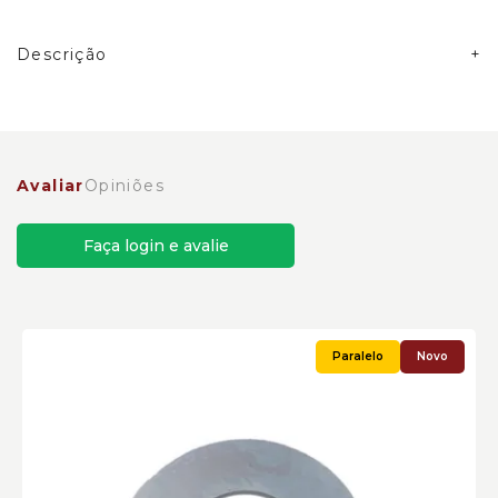
Descrição
Calço do Eixo Diferencial Caterpillar Cód:2262684
Avaliar
Opiniões
Faça login e avalie
Novo