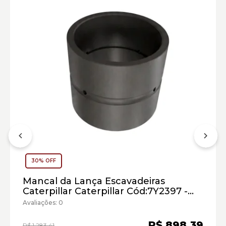
Motor:
Marca:
Material:
30% OFF
Modelo:
Mancal da Lança Escavadeiras
Comprimento:
Caterpillar Caterpillar Cód:7Y2397 -
Largura:
Seminovo
Avaliações: 0
Altura:
Peso:
R$ 898,39
R$ 1.283,41