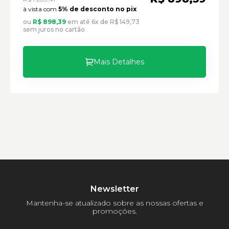
à vista com
5% de desconto no pix
ou
R$ 898,39
em até 6x de R$ 149,73
sem juros no cartão
Mais Detalhes
Newsletter
Mantenha-se atualizado sobre as nossas ofertas e
promoções.