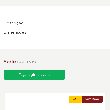
Descrição
Campânula de Sucção Caterpillar Cód:8N2104
Dimensões
Avaliar
Opiniões
Faça login e avalie
Seminovo