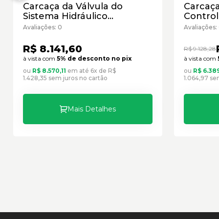
Carcaça da Válvula do
Carcaça
Sistema Hidráulico
Control
Caterpillar Cód:8J5449 -
Caterpi
Avaliações: 0
Avaliações:
Novo
Semino
R$ 8.141,60
R$ 9.128,28
à vista com
5% de desconto no pix
à vista com
ou
R$ 8.570,11
em até 6x de R$
ou
R$ 6.38
1.428,35 sem juros no cartão
1.064,97 se
Mais Detalhes