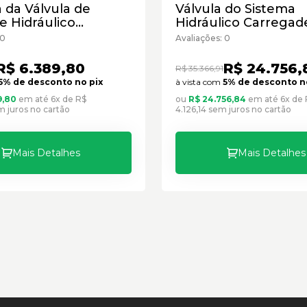
 da Válvula de
Válvula do Sistema
e Hidráulico
Hidráulico Carregade
llar Cód:2042676 -
Caterpillar Cód:16071
 0
Avaliações: 0
vo
Seminovo
R$ 6.389,80
R$ 24.756,
R$ 35.366,91
5% de desconto no pix
à vista com
5% de desconto n
9,80
em até 6x de R$
ou
R$ 24.756,84
em até 6x de 
m juros no cartão
4.126,14 sem juros no cartão
Mais Detalhes
Mais Detalhes