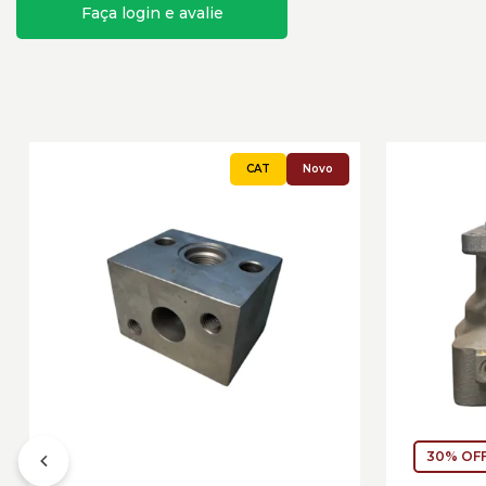
Faça login e avalie
Novo
30% OF