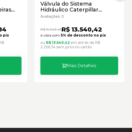
Válvula do Sistema
iras
Hidráulico Caterpillar
15 -
Cód:2446735 - Seminovo
Avaliações: 0
84
R$ 13.540,42
R$ 19.343,45
o pix
à vista com
5% de desconto no pix
R$
ou
R$ 13.540,42
em até 6x de R$
2.256,74 sem juros no cartão
Mais Detalhes