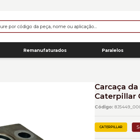
Remanufaturados
Paralelos
Carcaça da 
Caterpillar
Código:
8J5449_00
S
CATERPILLAR