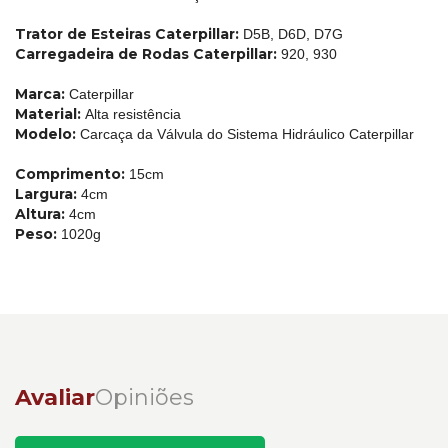
Trator de Esteiras Caterpillar:
D5B, D6D, D7G
Carregadeira de Rodas Caterpillar:
920, 930
Marca:
Caterpillar
Material:
Alta resistência
Modelo:
Carcaça da Válvula do Sistema Hidráulico Caterpillar
Comprimento:
15cm
Largura:
4cm
Altura:
4cm
Peso:
1020g
Avaliar
Opiniões