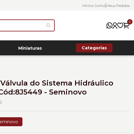
|
Minha Conta
Meus Pedidos
0
Categorias
Miniaturas
Válvula do Sistema Hidráulico
 Cód:8J5449 - Seminovo
0
eminovo