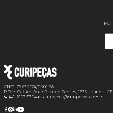
Mant
CNPJ: 79.630.174/0001-98
R Ten. Cel. Antônio Ricardo Santos, 1835 - Hauer - C
📞 (41) 2103-5304 📧 curipecas@curipecas.com.br