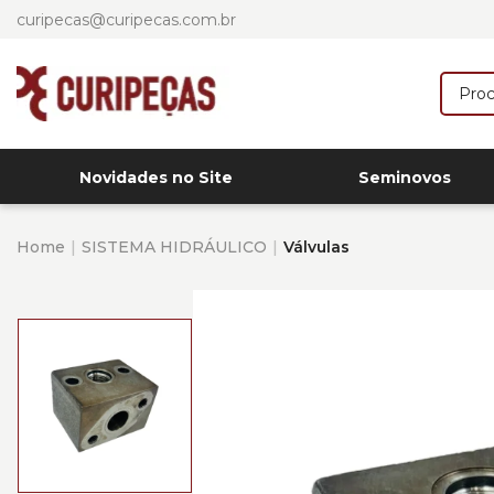
curipecas@curipecas.com.br
Novidades no Site
Seminovos
Home
SISTEMA HIDRÁULICO
Válvulas