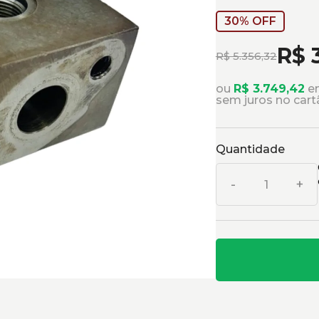
30% OFF
R$ 
R$ 5.356,32
ou
R$ 3.749,42
em
sem juros no cart
Quantidade
-
+