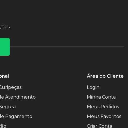
ções.
onal
Área do Cliente
Curipeças
Login
 de Atendimento
Minha Conta
Segura
Meus Pedidos
de Pagamento
Meus Favoritos
ção
Criar Conta