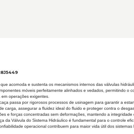
d:8J5449
a que acomoda e sustenta os mecanismos internos das válvulas hidráuli
mponentes móveis perfeitamente alinhados e vedados, permitindo o cont
a em operações exigentes.
arcaça passa por rigorosos processos de usinagem para garantir a estan
de carga, assegurar a fluidez ideal do fluido e proteger contra o des
ações e forças concentradas sem deformações, mantendo a integridade
a da Válvula do Sistema Hidráulico é fundamental para o controle efi
iabilidade operacional contribuem para maior vida útil dos sistemas 