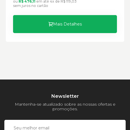
ou
R$ 476,11
em até 4x de R$ 119,03
sem juros no cartão
Mais Detalhes
Newsletter
Mantenha-se atualizado sobre as nossas ofertas e
promoções.