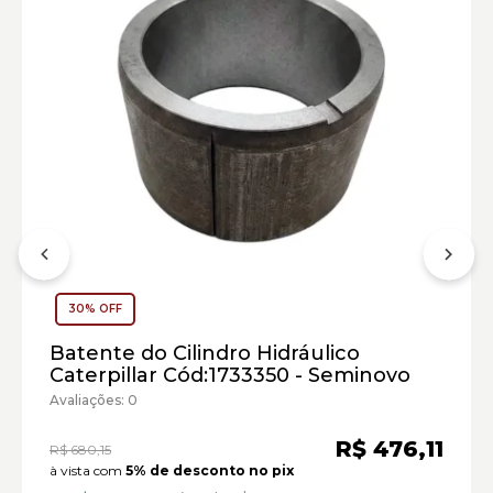
Forwarder Caterpillar:
Marca:
Material:
Modelo:
30% OFF
Comprimento:
Batente do Cilindro Hidráulico
Largura:
Caterpillar Cód:1733350 - Seminovo
Altura:
Avaliações: 0
Peso:
R$ 476,11
R$ 680,15
à vista com
5% de desconto no pix